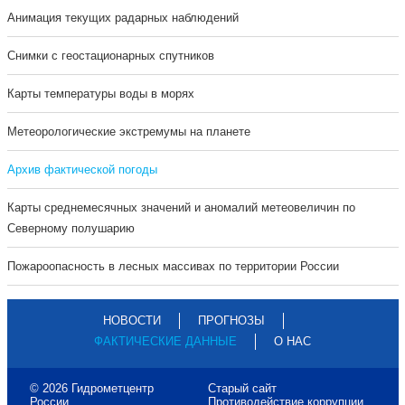
Анимация текущих радарных наблюдений
Cнимки с геостационарных спутников
Карты температуры воды в морях
Метеорологические экстремумы на планете
Архив фактической погоды
Карты среднемесячных значений и аномалий метеовеличин по
Северному полушарию
Пожароопасность в лесных массивах по территории России
НОВОСТИ
ПРОГНОЗЫ
ФАКТИЧЕСКИЕ ДАННЫЕ
О НАС
© 2026 Гидрометцентр
Старый сайт
России
Противодействие коррупции