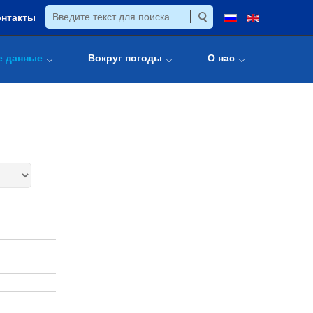
онтакты
е данные
Вокруг погоды
О нас