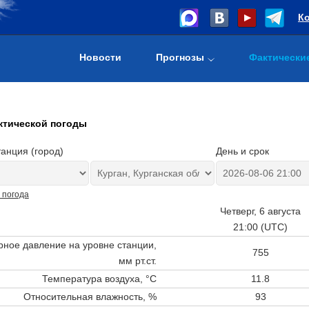
К
Новости
Прогнозы
Фактически
ктической погоды
анция (город)
День и срок
 погода
Четверг, 6 августа
21:00 (UTC)
ное давление на уровне станции,
755
мм рт.ст.
Температура воздуха, °C
11.8
Относительная влажность, %
93