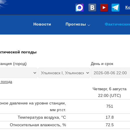
К
Новости
Прогнозы
Фактически
ктической погоды
анция (город)
День и срок
 погода
Четверг, 6 августа
22:00 (UTC)
ное давление на уровне станции,
751
мм рт.ст.
Температура воздуха, °C
17.8
Относительная влажность, %
72.5