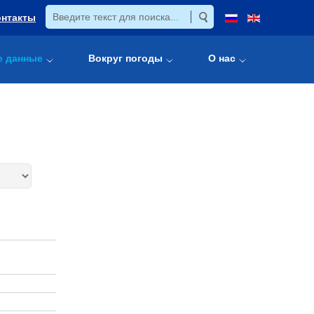
онтакты
е данные
Вокруг погоды
О нас