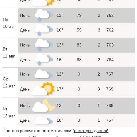
Ночь
13°
79
2
762
Пн
10 авг
День
16°
59
3
762
Ночь
13°
83
2
763
Вт
11 авг
День
16°
68
2
764
Ночь
12°
0
2
767
Ср
12 авг
День
17°
0
3
769
Ночь
13°
0
1
769
Чт
13 авг
День
18°
0
1
767
Прогноз рассчитан автоматически (
о статусе данной