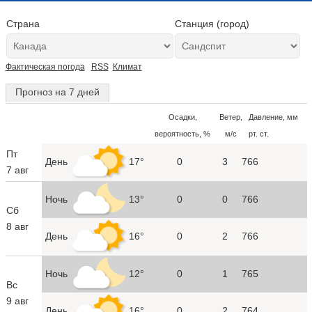
Страна
Станция (город)
Фактическая погода
RSS
Климат
Прогноз на 7 дней
Осадки,
Ветер,
Давление, мм
вероятность, %
м/с
рт. ст.
Пт
День
17°
0
3
766
7 авг
Ночь
13°
0
0
766
Сб
8 авг
День
16°
0
2
766
Ночь
12°
0
1
765
Вс
9 авг
День
16°
0
2
764