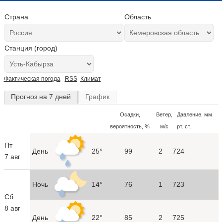
Страна
Область
Станция (город)
Фактическая погода
RSS
Климат
Прогноз на 7 дней
График
Осадки,
Ветер,
Давление, мм
вероятность, %
м/с
рт. ст.
Пт
День
25°
99
2
724
7 авг
Ночь
14°
76
1
723
Сб
8 авг
День
22°
85
2
725