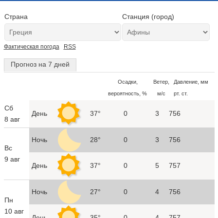
Страна
Станция (город)
Фактическая погода
RSS
Прогноз на 7 дней
Осадки,
Ветер,
Давление, мм
вероятность, %
м/с
рт. ст.
Сб
День
37°
0
3
756
8 авг
Ночь
28°
0
3
756
Вс
9 авг
День
37°
0
5
757
Ночь
27°
0
4
756
Пн
10 авг
День
35°
0
4
757