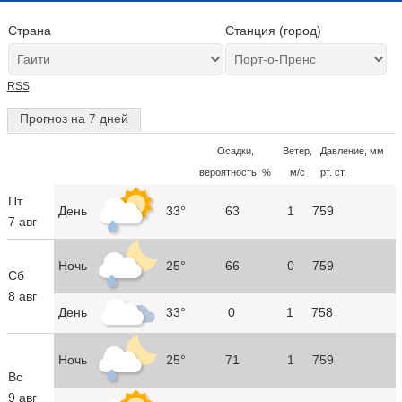
Страна
Станция (город)
RSS
Прогноз на 7 дней
Осадки,
Ветер,
Давление, мм
вероятность, %
м/с
рт. ст.
Пт
День
33°
63
1
759
7 авг
Ночь
25°
66
0
759
Сб
8 авг
День
33°
0
1
758
Ночь
25°
71
1
759
Вс
9 авг