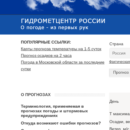
ПОПУЛЯРНЫЕ ССЫЛКИ:
Страна
Карты прогноза температуры на 1-5 суток
Прогноз осадков на 2 часа
Погода в Московской области за последние
Фактическая
сутки
Прогноз 
О ПРОГНОЗАХ
День
Терминология, применяемая в
прогнозах погоды и штормовых
T максима
предупреждениях
Осадки, в
Откуда возникают ошибки прогнозов?
Ветер, м/с