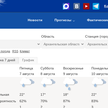
К
Новости
Прогнозы
Фактически
Область
Станция (горо
 погода
RSS
Климат
на 7 дней
График
Пятница
Суббота
Воскресенье
Понедель
7 августа
8 августа
9 августа
10 августа
льная
22°
17°
18°
22°
ероятность
62%
70%
87%
83%
1
2
2
3