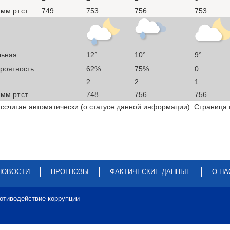
мм рт.ст
749
753
756
753
льная
12°
10°
9°
ероятность
62%
75%
0
2
2
1
мм рт.ст
748
756
756
ссчитан автоматически (
о статусе данной информации
). Страница
НОВОСТИ
ПРОГНОЗЫ
ФАКТИЧЕСКИЕ ДАННЫЕ
О НА
отиводействие коррупции