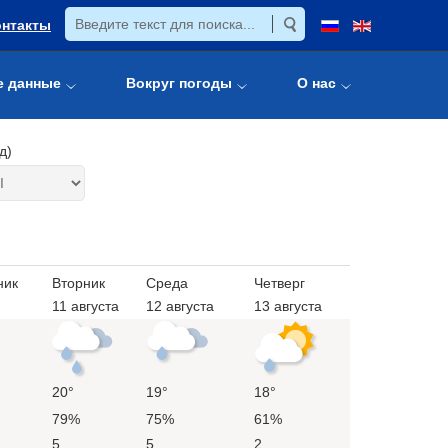
онтакты
е данные
Вокруг погоды
О нас
д)
ник
Вторник
Среда
Четверг
11 августа
12 августа
13 августа
20°
19°
18°
79%
75%
61%
5
5
2