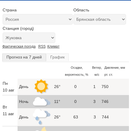
Страна
Область
Станция (город)
Фактическая погода
RSS
Климат
Прогноз на 7 дней
График
Осадки,
Ветер,
Давление, мм
вероятность, %
м/с
рт. ст.
Пн
День
26°
0
1
750
10 авг
Ночь
11°
0
3
746
Вт
11 авг
День
26°
63
3
744