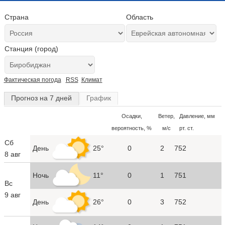
Страна
Область
Станция (город)
Фактическая погода
RSS
Климат
Прогноз на 7 дней
График
Осадки,
Ветер,
Давление, мм
вероятность, %
м/с
рт. ст.
Сб
День
25°
0
2
752
8 авг
Ночь
11°
0
1
751
Вс
9 авг
День
26°
0
3
752