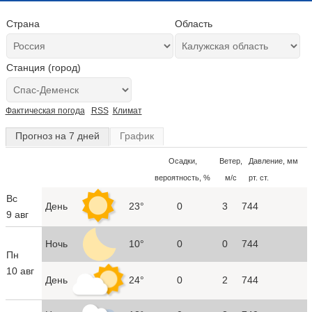
Страна
Область
Станция (город)
Фактическая погода
RSS
Климат
Прогноз на 7 дней
График
Осадки,
Ветер,
Давление, мм
вероятность, %
м/с
рт. ст.
Вс
День
23°
0
3
744
9 авг
Ночь
10°
0
0
744
Пн
10 авг
День
24°
0
2
744