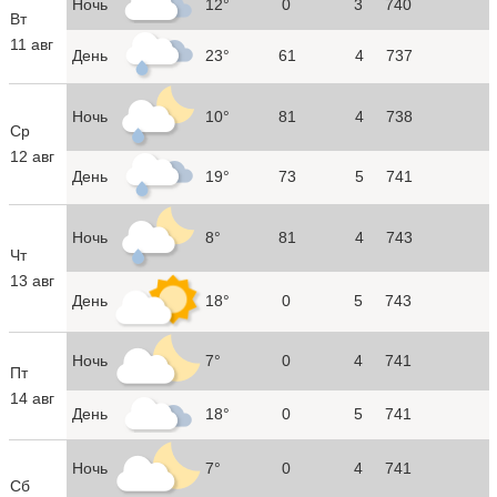
Ночь
12°
0
3
740
Вт
11 авг
День
23°
61
4
737
Ночь
10°
81
4
738
Ср
12 авг
День
19°
73
5
741
Ночь
8°
81
4
743
Чт
13 авг
День
18°
0
5
743
Ночь
7°
0
4
741
Пт
14 авг
День
18°
0
5
741
Ночь
7°
0
4
741
Сб