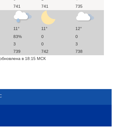
741
741
735
11°
11°
12°
83%
0
0
3
0
3
739
742
738
 обновлена в 18:15 МСК
С