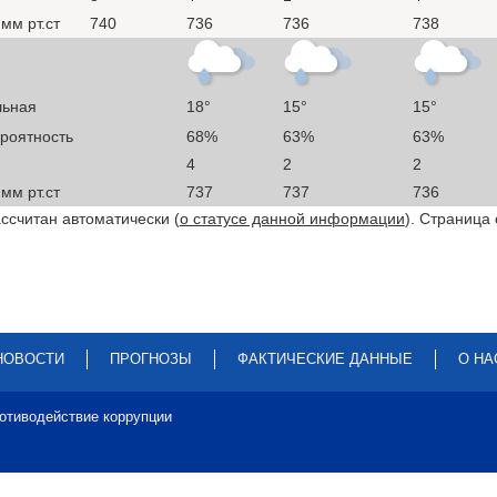
мм рт.ст
740
736
736
738
льная
18°
15°
15°
ероятность
68%
63%
63%
4
2
2
мм рт.ст
737
737
736
ссчитан автоматически (
о статусе данной информации
). Страница
НОВОСТИ
ПРОГНОЗЫ
ФАКТИЧЕСКИЕ ДАННЫЕ
О НА
отиводействие коррупции