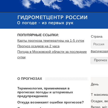
ПОПУЛЯРНЫЕ ССЫЛКИ:
Страна
Карты прогноза температуры на 1-5 суток
Прогноз осадков на 2 часа
Погода в Московской области за последние
Фактическая
сутки
Прогноз 
О ПРОГНОЗАХ
День
Терминология, применяемая в
прогнозах погоды и штормовых
T максима
предупреждениях
Осадки, в
Откуда возникают ошибки прогнозов?
Ветер, м/с