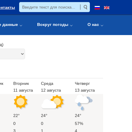
онтакты
е данные
Вокруг погоды
О нас
д)
ик
Вторник
Среда
Четверг
11 августа
12 августа
13 августа
22°
24°
24°
0
0
57%
3
1
4