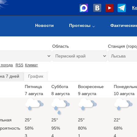
К
Новости
Прогнозы
Фактически
Область
Станция (горо
 погода
RSS
Климат
на 7 дней
График
Пятница
Суббота
Воскресенье
Понедельн
7 августа
8 августа
9 августа
10 августа
льная
25°
25°
25°
22°
ероятность
58%
95%
80%
68%
3
4
1
4