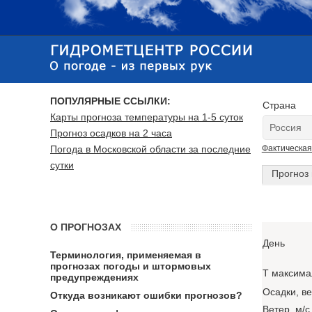
ПОПУЛЯРНЫЕ ССЫЛКИ:
Страна
Карты прогноза температуры на 1-5 суток
Прогноз осадков на 2 часа
Погода в Московской области за последние
Фактическая
сутки
Прогноз 
О ПРОГНОЗАХ
День
Терминология, применяемая в
прогнозах погоды и штормовых
T максима
предупреждениях
Осадки, в
Откуда возникают ошибки прогнозов?
Ветер, м/с