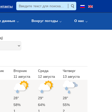
онтакты
е данные
Вокруг погоды
О нас
д)
ик
Вторник
Среда
Четверг
11 августа
12 августа
13 августа
28°
29°
28°
58%
64%
55%
1
1
2