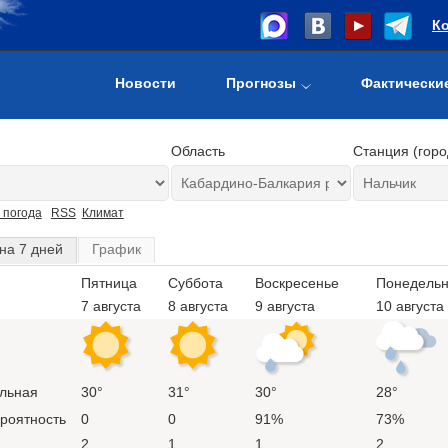
К
Новости
Прогнозы
Фактически
Область
Станция (горо
 погода
RSS
Климат
на 7 дней
График
Пятница
Суббота
Воскресенье
Понедельн
7 августа
8 августа
9 августа
10 августа
льная
30°
31°
30°
28°
ероятность
0
0
91%
73%
2
1
1
2