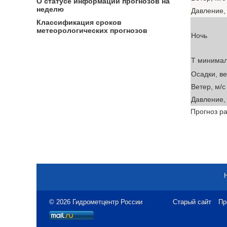
О статусе информации прогнозов на
неделю
Давление, 
Классификация сроков
метеорологических прогнозов
Ночь
T минима
Осадки, в
Ветер, м/с
Давление, 
Прогноз ра
© 2026 Гидрометцентр России
Старый сайт
Пр