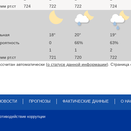
мм рт.ст
724
722
722
724
льная
18°
20°
19°
ероятность
0
66%
63%
1
1
2
мм рт.ст
721
720
722
ссчитан автоматически (
о статусе данной информации
). Страница
НОВОСТИ
ПРОГНОЗЫ
ФАКТИЧЕСКИЕ ДАННЫЕ
О НА
отиводействие коррупции