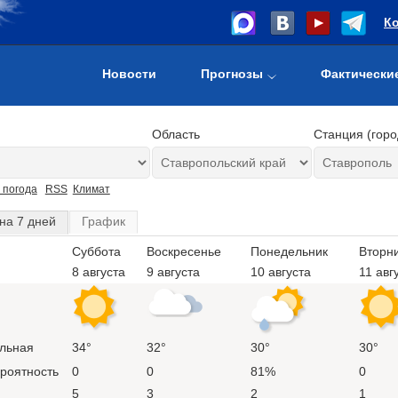
К
Новости
Прогнозы
Фактически
Область
Станция (горо
 погода
RSS
Климат
на 7 дней
График
Суббота
Воскресенье
Понедельник
Вторн
8 августа
9 августа
10 августа
11 авг
льная
34°
32°
30°
30°
ероятность
0
0
81%
0
5
3
2
1