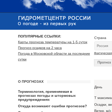
ПОПУЛЯРНЫЕ ССЫЛКИ:
Страна
Карты прогноза температуры на 1-5 суток
Прогноз осадков на 2 часа
Погода в Московской области за последние
Фактическая
сутки
Прогноз 
О ПРОГНОЗАХ
День
Терминология, применяемая в
прогнозах погоды и штормовых
T максима
предупреждениях
Осадки, в
Откуда возникают ошибки прогнозов?
Ветер, м/с