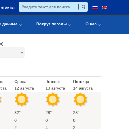
онтакты
е данные
Вокруг погоды
О нас
д)
ик
Среда
Четверг
Пятница
уста
12 августа
13 августа
14 августа
32°
28°
25°
0
0
0
2
4
2