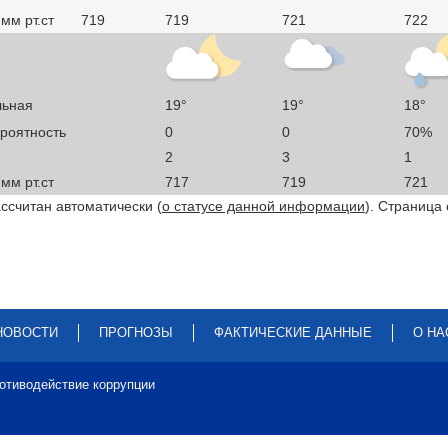
мм рт.ст
719
719
721
722
льная
19°
19°
18°
ероятность
0
0
70%
2
3
1
мм рт.ст
717
719
721
ссчитан автоматически (
о статусе данной информации
). Страница
НОВОСТИ
ПРОГНОЗЫ
ФАКТИЧЕСКИЕ ДАННЫЕ
О НА
отиводействие коррупции