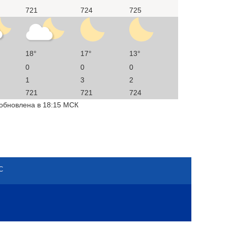
721
724
725
18°
17°
13°
0
0
0
1
3
2
721
721
724
 обновлена в 18:15 МСК
С