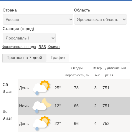
Страна
Область
Станция (город)
Фактическая погода
RSS
Климат
Прогноз на 7 дней
График
Осадки,
Ветер,
Давление, мм
вероятность, %
м/с
рт. ст.
Сб
День
25°
78
3
751
8 авг
Ночь
12°
66
2
751
Вс
9 авг
День
22°
66
4
753