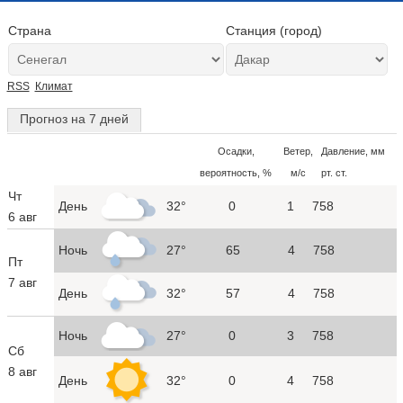
Страна
Станция (город)
RSS
Климат
Прогноз на 7 дней
Осадки,
Ветер,
Давление, мм
вероятность, %
м/с
рт. ст.
Чт
День
32°
0
1
758
6 авг
Ночь
27°
65
4
758
Пт
7 авг
День
32°
57
4
758
Ночь
27°
0
3
758
Сб
8 авг
День
32°
0
4
758