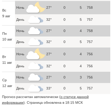
Ночь
27°
0
5
758
Вс
9 авг
День
32°
0
5
757
Ночь
27°
0
4
758
Пн
10 авг
День
32°
0
5
757
Ночь
27°
0
4
756
Вт
11 авг
День
32°
0
4
756
Ночь
27°
0
3
756
Ср
12 авг
День
33°
0
5
757
Прогноз рассчитан автоматически (
о статусе данной
информации
). Страница обновлена в 18:15 МСК