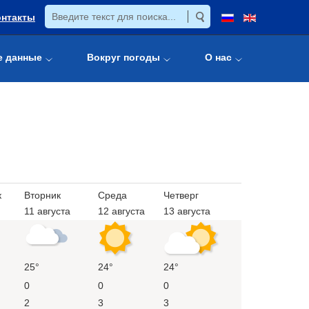
онтакты
е данные
Вокруг погоды
О нас
к
Вторник
Среда
Четверг
11 августа
12 августа
13 августа
25°
24°
24°
0
0
0
2
3
3