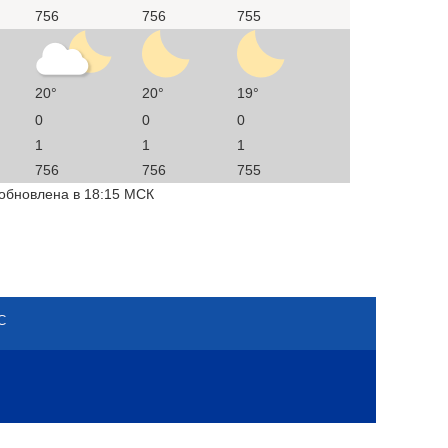
756
756
755
20°
20°
19°
0
0
0
1
1
1
756
756
755
 обновлена в 18:15 МСК
С