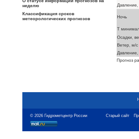
О статусе информации прогнозов на
Давление, 
неделю
Классификация сроков
Ночь
метеорологических прогнозов
T минима
Осадки, в
Ветер, м/с
Давление, 
Прогноз ра
© 2026 Гидрометцентр России
Старый сайт
Пр