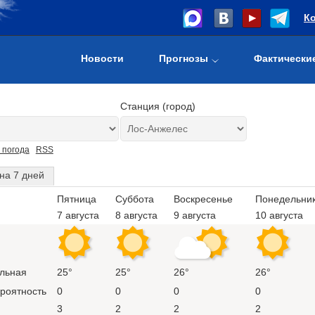
К
Новости
Прогнозы
Фактически
Станция (город)
 погода
RSS
на 7 дней
Пятница
Суббота
Воскресенье
Понедельни
7 августа
8 августа
9 августа
10 августа
льная
25°
25°
26°
26°
ероятность
0
0
0
0
3
2
2
2