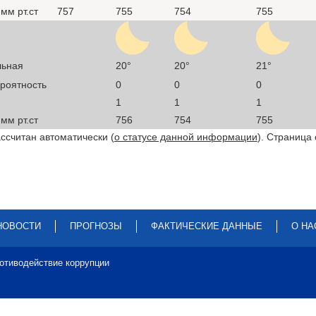
мм рт.ст
757
755
754
755
льная
20°
20°
21°
ероятность
0
0
0
1
1
1
мм рт.ст
756
754
755
ссчитан автоматически (
о статусе данной информации
). Страница
НОВОСТИ
ПРОГНОЗЫ
ФАКТИЧЕСКИЕ ДАННЫЕ
О НА
отиводействие коррупции