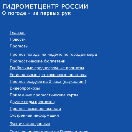
Главная
Новости
Прогнозы
Прогноз погоды на неделю по городам мира
Прогностические бюллетени
Глобальные среднесрочные прогнозы
Региональные краткосрочные прогнозы
Прогноз осадков на 2 часа (наукастинг)
Видеопрогнозы
Приземные прогностические карты
Другие виды прогнозов
Прогноз пожароопасности
Экстренная информация
Фактические данные
Текущая информация по России и миру