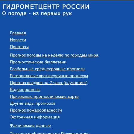
Главная
Новости
Прогнозы
Прогноз погоды на неделю по городам мира
Прогностические бюллетени
Глобальные среднесрочные прогнозы
Региональные краткосрочные прогнозы
Прогноз осадков на 2 часа (наукастинг)
Видеопрогнозы
Приземные прогностические карты
Другие виды прогнозов
Прогноз пожароопасности
Экстренная информация
Фактические данные
Текущая информация по России и миру