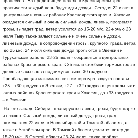
процессов. На предстоящей неделе в Красноярском крае
практически каждый день будут идти дожди. Сегодня 22 июня в
центральных и южных районах Красноярского края и Хакасии
ожидается сильный и очень сильный дождь, ливень, прогремят
грозы, выпадет град, ветер усилится до 15-20 м/с. 22-ночью 23
июля Тыву также зальют сильные и очень сильные дожди,
ливневые дожди, в сопровождении грозы, крупного града, ветра
до 25 м/с. 24 июля сильные дожди прольются в Эвенкии и
Туруханском районе, 23-25 июля - сохранятся в центральных
районах Красноярского края. К 25 июля столбики термометров в
дневные часы снова поднимутся выше 30 градусов.
Преобладающая максимальная температура воздуха составит
+25…+30 градусов в Эвенкии, +27…+32 градуса в центральных и
южных районах Красноярского края и Хакасии, до +33 градусов
– в Эвенкии.
На юго-западе Сибири планируются ливни, грозы, будет жарко
и влажно. Сильный дождь, ливневый дождь, грозы, град
намечаются 22 июля в Новосибирской и Томской областях, а
также в Алтайском крае. В Томской области усилится ветер до
15-20 м/с. В Омской области 23-24 июля также пройдут