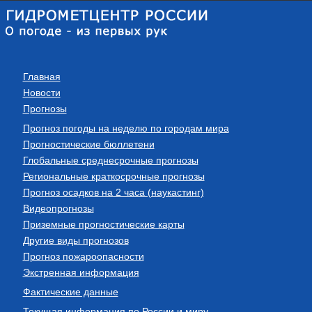
Главная
Новости
Прогнозы
Прогноз погоды на неделю по городам мира
Прогностические бюллетени
Глобальные среднесрочные прогнозы
Региональные краткосрочные прогнозы
Прогноз осадков на 2 часа (наукастинг)
Видеопрогнозы
Приземные прогностические карты
Другие виды прогнозов
Прогноз пожароопасности
Экстренная информация
Фактические данные
Текущая информация по России и миру