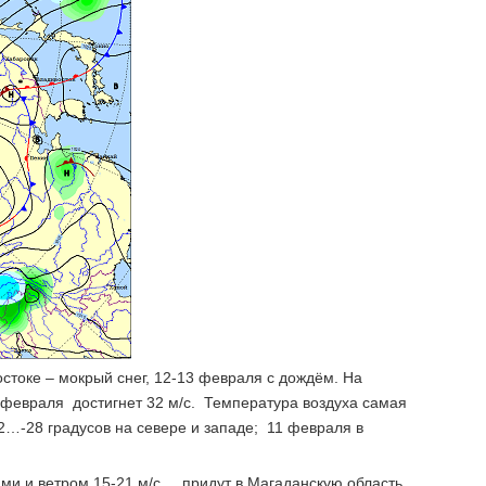
стоке – мокрый снег, 12-13 февраля с дождём. На
 февраля достигнет 32 м/с. Температура воздуха самая
2…-28 градусов на севере и западе; 11 февраля в
и и ветром 15-21 м/с, придут в Магаданскую область.