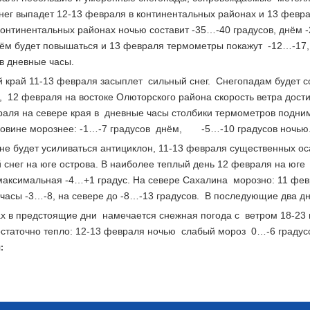
нег выпадет 12-13 февраля в континентальных районах и 13 фев
континентальных районах ночью составит -35…-40 градусов, днём 
ём будет повышаться и 13 февраля термометры покажут -12…-17, 
 в дневные часы.
 край 11-13 февраля засыплет сильный снег. Снегопадам будет со
с, 12 февраля на востоке Олюторского района скорость ветра дос
раля на севере края в дневные часы столбики термометров подним
овине морознее: -1…-7 градусов днём, -5…-10 градусов ночью
не будет усиливаться антициклон, 11-13 февраля существенных ос
 снег на юге острова. В наиболее теплый день 12 февраля на юг
 максимальная -4…+1 градус. На севере Сахалина морозно: 11 фе
часы -3…-8, на севере до -8…-13 градусов. В последующие два дн
х в предстоящие дни намечается снежная погода с ветром 18-23 м
остаточно тепло: 12-13 февраля ночью слабый мороз 0…-6 градусо
: