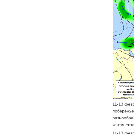
11-13 февр
побережье 
разнообраз
континента
11-13 фев