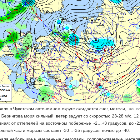
аля в Чукотском автономном округе ожидается снег, метели, на во
Берингова моря сильный ветер задует со скоростью 23-28 м/с, 12
ная: от оттепелей на восточном побережье -2…+3 градусов, до -2
льной части морозы составят -30…-35 градусов, ночью до -40.
раля небольшие и умеренные снегопады, сопровождаемые метелям