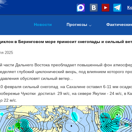
К
Новости
Прогнозы
Фактически
иклон в Беринговом море приносит снегопады и сильный ве
ля 2025
й части Дальнего Востока преобладает повышенный фон атмосферн
еделяет глубокий циклонический вихрь, под влиянием которого пр
давления обусловят сильный ветер...
10 февраля сильный снегопад на Сахалине оставил 6-11 мм осадков
побережье Чукотки достигал 29 м/с, на севере Якутии - 24 м/с, в К
о 22 м/с.