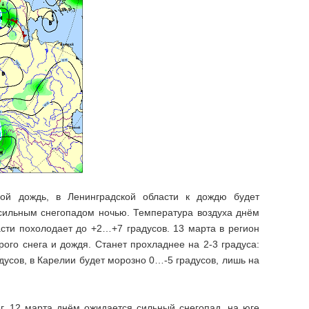
шой дождь, в Ленинградской области к дождю будет
 сильным снегопадом ночью. Температура воздуха днём
асти похолодает до +2…+7 градусов. 13 марта в регион
ого снега и дождя. Станет прохладнее на 2-3 градуса:
дусов, в Карелии будет морозно 0…-5 градусов, лишь на
г, 12 марта днём ожидается сильный снегопад, на юге