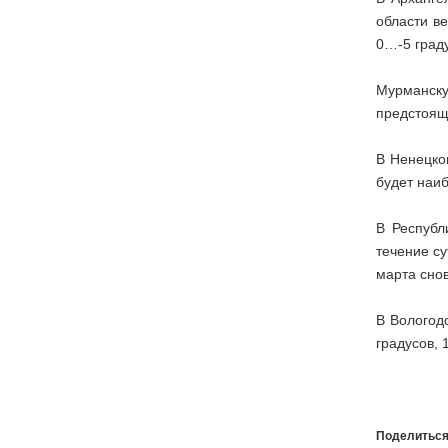
области в
0…-5 граду
Мурманску
предстоящи
В Ненецко
будет наиб
В Республ
течение су
марта снов
В Вологод
градусов, 
Поделиться