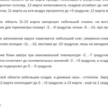
ероятен гололёд. 13 марта интенсивность осадков ослабеет до н
сов, 11 марта на юге воздух прогреется до +3 градусов; 12 марта м
ю область 11-13 марта запорошит небольшой снежок, на вост
е дни термометры покажут -3…-8 градусов, ночью -8…-14, при про
м автономном округе намечается небольшой снег; умеренно-снежн
олее холодно -11…-16, местами до -22 градусов, лишь на западно
ике Коми завтра при максимальной температуре -2…-7 градусо
ток потеплеет до положительных значений -2…+3 градусов, а осадк
а подморозит до 0…-5 градусов.
ской области небольшие осадки, в дневные часы - оттепели. Зав
12 марта похолодает до 0…+5 градусов, а 13 марта - ещё на 1 гра
: