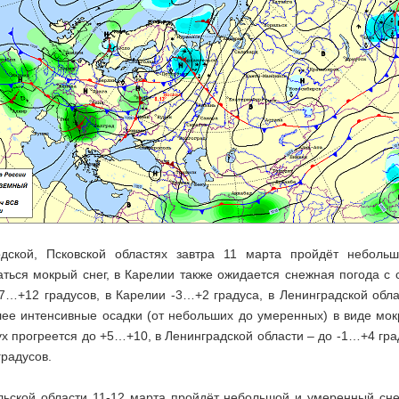
дской, Псковской областях завтра 11 марта пройдёт неболь
ться мокрый снег, в Карелии также ожидается снежная погода с
+7…+12 градусов, в Карелии -3…+2 градуса, в Ленинградской обл
лее интенсивные осадки (от небольших до умеренных) в виде мокр
х прогреется до +5…+10, в Ленинградской области – до -1…+4 гра
градусов.
льской области 11-12 марта пройдёт небольшой и умеренный сне