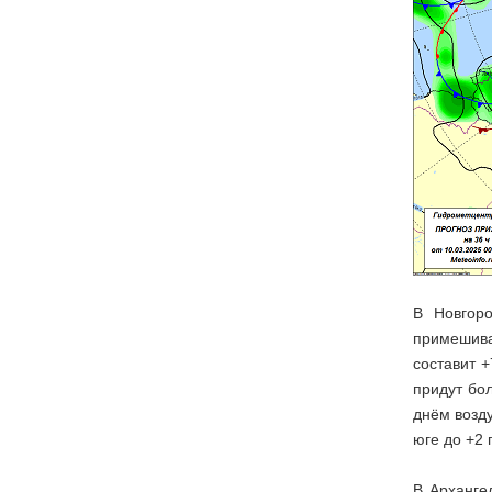
В Новгоро
примешива
составит 
придут бо
днём возду
юге до +2 
В Арханге