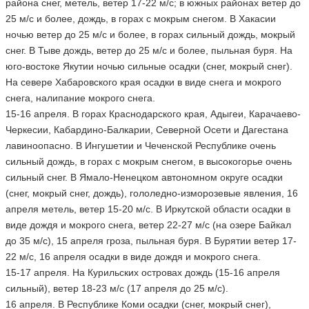
района снег, метель, ветер 17-22 м/с; в южных районах ветер до
25 м/с и более, дождь, в горах с мокрым снегом. В Хакасии
ночью ветер до 25 м/с и более, в горах сильный дождь, мокрый
снег. В Тыве дождь, ветер до 25 м/с и более, пыльная буря. На
юго-востоке Якутии ночью сильные осадки (снег, мокрый снег).
На севере Хабаровского края осадки в виде снега и мокрого
снега, налипание мокрого снега.
15-16 апреля. В горах Краснодарского края, Адыгеи, Карачаево-
Черкесии, Кабардино-Балкарии, Северной Осети и Дагестана
лавиноопасно. В Ингушетии и Чеченской Республике очень
сильный дождь, в горах с мокрым снегом, в высокогорье очень
сильный снег. В Ямало-Ненецком автономном округе осадки
(снег, мокрый снег, дождь), гололедно-изморозевые явления, 16
апреля метель, ветер 15-20 м/с. В Иркутской области осадки в
виде дождя и мокрого снега, ветер 22-27 м/с (на озере Байкал
до 35 м/с), 15 апреля гроза, пыльная буря. В Бурятии ветер 17-
22 м/с, 16 апреля осадки в виде дождя и мокрого снега.
15-17 апреля. На Курильских островах дождь (15-16 апреля
сильный), ветер 18-23 м/с (17 апреля до 25 м/с).
16 апреля. В Республике Коми осадки (снег, мокрый снег),