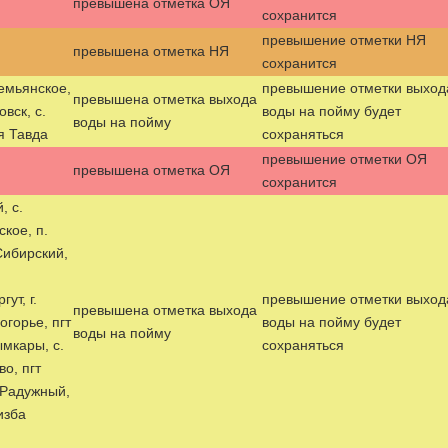
превышена отметка ОЯ
сохранится
превышение отметки НЯ
превышена отметка НЯ
сохранится
 Демьянское,
превышение отметки выход
превышена отметка выхода
овск, с.
воды на пойму будет
воды на пойму
я Тавда
сохраняться
превышение отметки ОЯ
превышена отметка ОЯ
сохранится
, с.
кое, п.
Сибирский,
ут, г.
превышение отметки выход
превышена отметка выхода
огорье, пгт
воды на пойму будет
воды на пойму
ымкары, с.
сохраняться
о, пгт
. Радужный,
изба