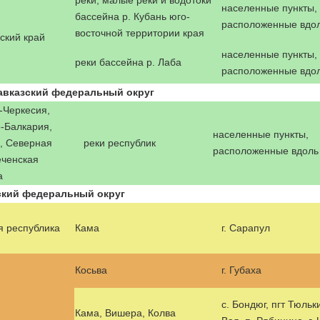
реки, малые реки и водотоки
населенные пункты,
бассейна р. Кубань юго-
расположенные вдол
восточной территории края
ский край
населенные пункты,
реки бассейна р. Лаба
расположенные вдол
авказский федеральный округ
-Черкесия,
-Балкария,
населенные пункты,
, Северная
реки республик
расположенные вдоль
еченская
а
кий федеральный округ
я республика
Кама
г. Сарапул
Косьва
г. Губаха
с. Бондюг, пгт Тюльки
Кама, Вишера, Колва