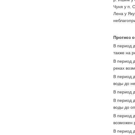
Чуня у п. 
Лена у Яку
неблагопр
Прогноз о
В период 
также на р
В период 
реках возм
В период 
воды до не
В период 
В период 
воды до оп
В период 
возможен р
В период 