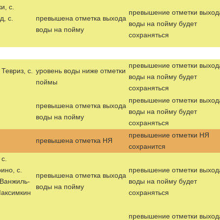
и, с.
превышение отметки выход
д, с.
превышена отметка выхода
воды на пойму будет
воды на пойму
сохраняться
превышение отметки выход
. Тевриз, с.
уровень воды ниже отметки
воды на пойму будет
поймы
сохраняться
превышение отметки выход
превышена отметка выхода
воды на пойму будет
воды на пойму
сохраняться
превышение отметки НЯ
превышена отметка НЯ
сохранится
с.
ино, с.
превышение отметки выход
превышена отметка выхода
 Ванжиль-
воды на пойму будет
воды на пойму
 Максимкин
сохраняться
превышение отметки выход