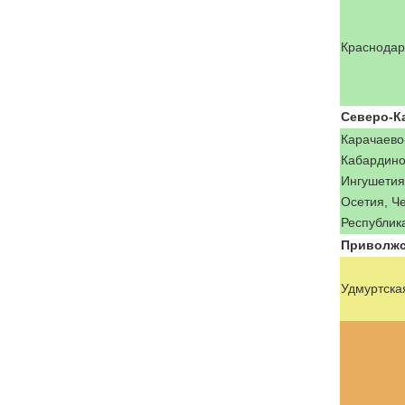
Краснодар
Северо-К
Карачаево
Кабардино
Ингушетия
Осетия, Ч
Республик
Приволжс
Удмуртска