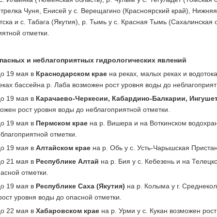
Стрелка Чуня, Енисей у с. Верещагино (Красноярский край), Нижняя 
тска и с. Табага (Якутия), р. Тымь у с. Красная Тымь (Сахалинска
иятной отметки.
пасных и неблагоприятных гидрологических явлений
до 19 мая в
Краснодарском крае
на реках, малых реках и водотока
еках бассейна р. Лаба возможен рост уровня воды до неблагоприят
до 19 мая в
Карачаево-Черкесии, Кабардино-Балкарии, Ингушет
ожен рост уровня воды до неблагоприятной отметки.
до 19 мая в
Пермском крае
на р. Вишера и на Воткинском водохран
благоприятной отметки.
до 19 мая в
Алтайском крае
на р. Обь у с. Усть-Чарышская Приста
до 21 мая в
Республике Алтай
на р. Бия у с. Кебезень и на Телец
асной отметки.
до 19 мая в
Республике Саха (Якутия)
на р. Колыма у г. Среднеко
ост уровня воды до опасной отметки.
до 22 мая в
Хабаровском крае
на р. Урми у с. Кукан возможен рос