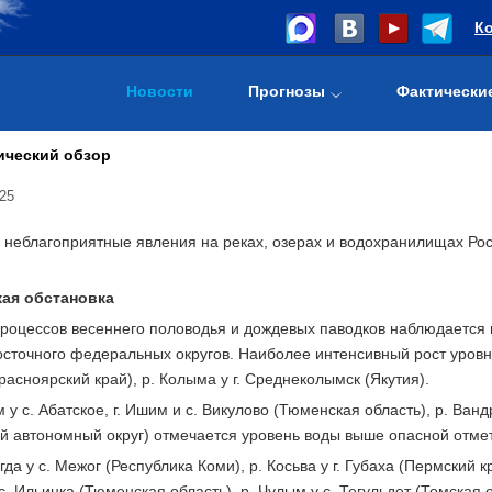
К
Новости
Прогнозы
Фактически
ический обзор
25
 неблагоприятные явления на реках, озерах и водохранилищах Рос
ая обстановка
роцессов весеннего половодья и дождевых паводков наблюдается н
сточного федеральных округов. Наиболее интенсивный рост уровня 
расноярский край), р. Колыма у г. Среднеколымск (Якутия).
 у с. Абатское, г. Ишим и с. Викулово (Тюменская область), р. Ван
й автономный округ) отмечается уровень воды выше опасной отмет
гда у с. Межог (Республика Коми), р. Косьва у г. Губаха (Пермский к
с. Ильинка (Тюменская область), р. Чулым у с. Тегульдет (Томская о