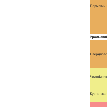
Пермский 
Уральски
Свердловс
Челябинск
Курганская