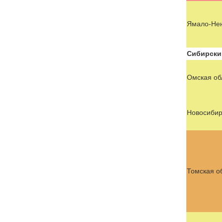
Ямало-Нен
Сибирски
Омская об
Новосибир
Томская о