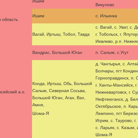
Ишим
Викулово
Ишим
с. Ильинка
 область
с. Вагай, с. Уват, с.
Вагай, Иртыш, Тобол, Тавда
г. Тобольск, г. Ялутор
Иевлево, р.п. Нижня
Вандрас, Большой Юган
п. Салым, с.Угут
д. Чантырья, с. Алтай
Болчары, пгт Кондинс
Горноправдинск, п. 
Конда, Иртыш, Обь, Большой
г. Ханты-Мансийск, г.
Салым, Северная Сосьва,
сийский а.о.
Нижневартовск, г. Сург
Большой Юган, Аган, Вах,
Нефтеюганск, д. Бел
Амня,
Октябрьское, п. Кар
Шома-Я
Лемпино, пгт Березов
Игрим, с. Таурово, г
с. Ларьяк, с. Казым, 
Шома-Я