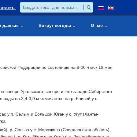
онтакты
е данные
Вокруг погоды
О нас
сийской Федерации по состоянию на 9-00 ч мск 19 мая
а севере Уральского, севере и юго-западе Сибирского
воды на 2,4-3,0 м отмечается на р. Енисей у с.
драс у п. Салым и Большой Юган у с. Угут (Ханты-
ки.
рай), р. Сосьва у с. Морозково (Свердловская область),
бласть), р. Кеть (Большая Кеть) у с. Лосиноборское, р.