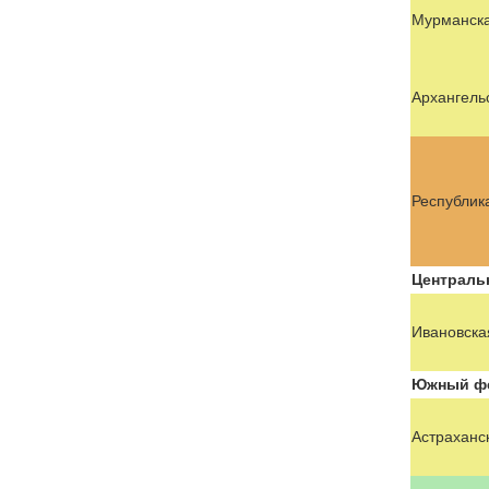
Мурманска
Архангель
Республик
Централь
Ивановска
Южный фе
Астраханс