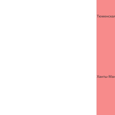
Тюменская
Ханты-Ман