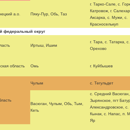
г. Тарко-Сале, с. Горк
Катровож, г. Салехар
ецкий а.о.
Пяку-Пур, Обь, Таз
Аксарка, с. Мужи, с.
Красноселькуп
й федеральный округ
г. Тара, с. Татарка, с
ласть
Иртыш, Ишим
Орехово
ская область
Омь
г. Куйбышев
Чулым
с. Тегульдет
с. Средний Васюган, 
бласть
Зырянское, пгт Батур
Васюган, Чулым, Обь, Тым,
Александровское, с.
Кеть
Кынак, с. Напас, п.
Яр