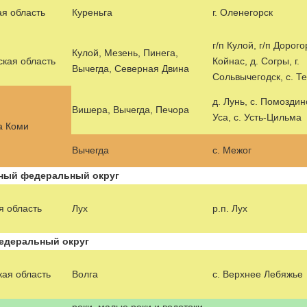
я область
Куреньга
г. Оленегорск
г/п Кулой, г/п Дорого
Кулой, Мезень, Пинега,
ская область
Койнас, д. Согры, г.
Вычегда, Северная Двина
Сольвычегодск, с. Т
д. Лунь, с. Помоздино
Вишера, Вычегда, Печора
Уса, с. Усть-Цильма
а Коми
Вычегда
с. Межог
ный федеральный округ
я область
Лух
р.п. Лух
деральный округ
кая область
Волга
с. Верхнее Лебяжье