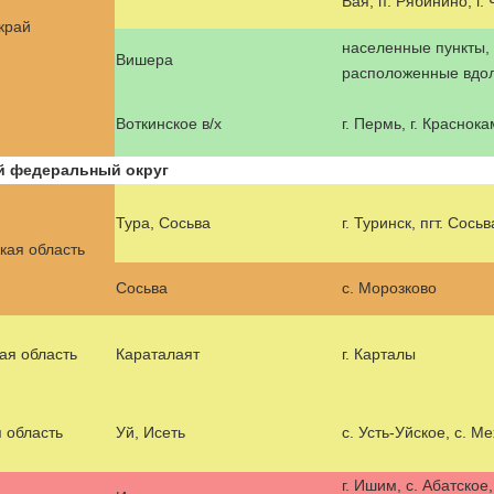
Вая, п. Рябинино, г.
край
населенные пункты,
Вишера
расположенные вдол
Воткинское в/х
г. Пермь, г. Краснока
й федеральный округ
Тура, Сосьва
г. Туринск, пгт. Сосьв
кая область
Сосьва
с. Морозково
ая область
Караталаят
г. Карталы
 область
Уй, Исеть
с. Усть-Уйское, с. М
г. Ишим, с. Абатское,