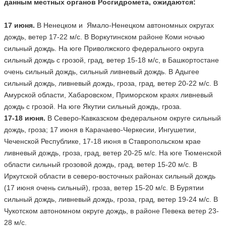
данным местных органов Росгидромета, ожидаются:
17 июня.
В Ненецком и Ямало-Ненецком автономных округах
дождь, ветер 17-22 м/с. В Воркутинском районе Коми ночью
сильный дождь. На юге Приволжского федерального округа
сильный дождь с грозой, град, ветер 15-18 м/с, в Башкортостане
очень сильный дождь, сильный ливневый дождь. В Адыгее
сильный дождь, ливневый дождь, гроза, град, ветер 20-22 м/с. В
Амурской области, Хабаровском, Приморском краях ливневый
дождь с грозой. На юге Якутии сильный дождь, гроза.
17-18 июня.
В Северо-Кавказском федеральном округе сильный
дождь, гроза; 17 июня в Карачаево-Черкесии, Ингушетии,
Чеченской Республике, 17-18 июня в Ставропольском крае
ливневый дождь, гроза, град, ветер 20-25 м/с. На юге Тюменской
области сильный грозовой дождь, град, ветер 15-20 м/с. В
Иркутской области в северо-восточных районах сильный дождь
(17 июня очень сильный), гроза, ветер 15-20 м/с. В Бурятии
сильный дождь, ливневый дождь, гроза, град, ветер 19-24 м/с. В
Чукотском автономном округе дождь, в районе Певека ветер 23-
28 м/с.