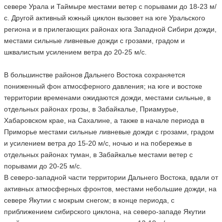
севере Урала и Таймыре местами ветер с порывами до 18-23 м/
с. Другой активный южный циклон вызовет на юге Уральского
региона и в прилегающих районах юга Западной Сибири дожди,
местами сильные ливневые дожди с грозами, градом и
шквалистым усилением ветра до 20-25 м/с.
В большинстве районов Дальнего Востока сохраняется
пониженный фон атмосферного давления; на юге и востоке
территории временами ожидаются дожди, местами сильные, в
отдельных районах грозы, в Забайкалье, Приамурье,
Хабаровском крае, на Сахалине, а также в начале периода в
Приморье местами сильные ливневые дожди с грозами, градом
и усилением ветра до 15-20 м/с, ночью и на побережье в
отдельных районах туман, в Забайкалье местами ветер с
порывами до 20-25 м/с.
В северо-западной части территории Дальнего Востока, вдали от
активных атмосферных фронтов, местами небольшие дожди, на
севере Якутии с мокрым снегом; в конце периода, с
приближением сибирского циклона, на северо-западе Якутии