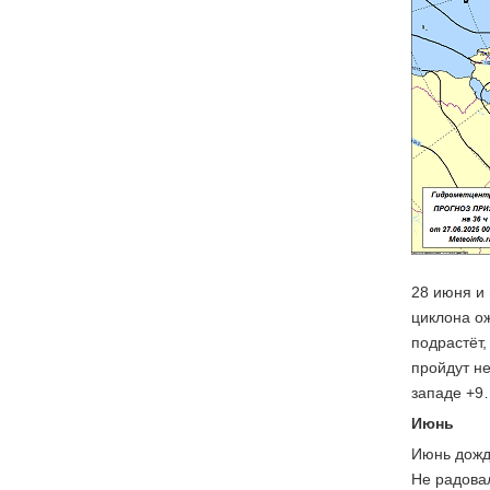
28 июня и
циклона о
подрастёт
пройдут н
западе +9
Июнь
Июнь дожд
Не радовал