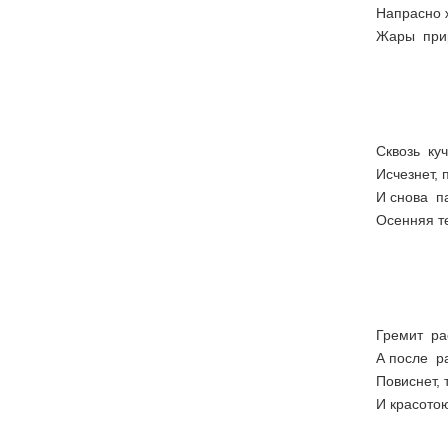
Напрасно 
Жары прир
Цикло
Прост
Нагна
Лишь 
Сквозь куч
Исчезнет, 
И снова п
Осенняя т
Совсе
То пл
Рыдае
И меч
Гремит рас
А после р
Повиснет, 
И красото
Всем 