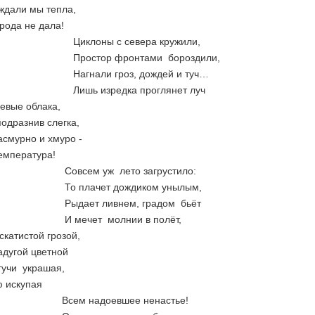
ждали мы тепла,
ода не дала!
ны с севера кружили,
ор фронтами бороздили,
ли гроз, дождей и туч…
изредка проглянет луч
евые облака,
подразнив слегка,
асмурно и хмуро -
емпература!
м уж лето загрустило:
ачет дождиком унылым,
т ливнем, градом бьёт
ет молнии в полёт,
катистой грозой,
адугой цветной
тучи украшая,
ю искупая
надоевшее ненастье!