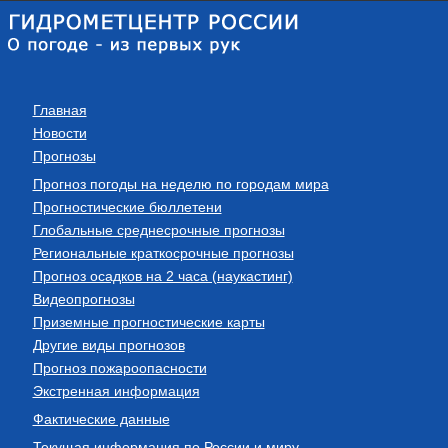
Главная
Новости
Прогнозы
Прогноз погоды на неделю по городам мира
Прогностические бюллетени
Глобальные среднесрочные прогнозы
Региональные краткосрочные прогнозы
Прогноз осадков на 2 часа (наукастинг)
Видеопрогнозы
Приземные прогностические карты
Другие виды прогнозов
Прогноз пожароопасности
Экстренная информация
Фактические данные
Текущая информация по России и миру