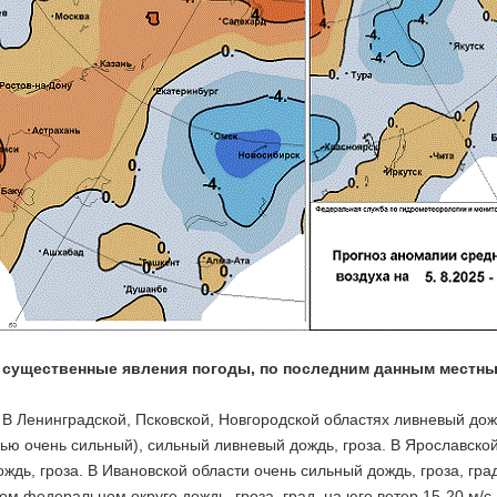
 существенные явления погоды, по последним данным местны
В Ленинградской, Псковской, Новгородской областях ливневый дожд
ью очень сильный), сильный ливневый дождь, гроза. В Ярославской
ждь, гроза. В Ивановской области очень сильный дождь, гроза, град
м федеральном округе дождь, гроза, град, на юге ветер 15-20 м/с