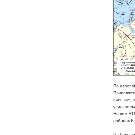
По европе
Приволжско
сильные, в
усилением 
На юге ЕТР
районах К
На больше