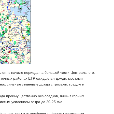
он; в начале периода на большей части Центрального,
осточных районах ЕТР ожидаются дожди, местами
нах сильные ливневые дожди с грозами, градом и
ода преимущественно без осадков, лишь в горных
листым усилением ветра до 20-25 м/с.
 Сибири циклоны и атмосферные фронты временами