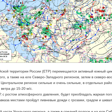
йской территории России (ЕТР) перемещается активный южный цикл
го, а также на юге Северо-Западного регионов, затем в северо-в
 Центральном регионе сильные и очень сильные, в отдельных райо
ветра до 15-20 м/с.
, с ростом атмосферного давления, будет преобладать жаркая пог
авказа местами пройдут ливневые дожди с грозами, градом и шква
й части Уральского региона, а также в средней полосе и на юге