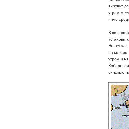
вызовут до
утром мест
ниже сред
В северных
установит
На осталь
на северо-
утром и на
Хабаровск
сильные л