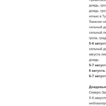
дождь, гро
дождь, гро
ночью в Ту
Хакасии си
сильный до
сильный ли
гроза, гра
5-6 август
сильный до
августа ли
дождь.
5-7 август
6 августа.
6-7 август
Дождевые
Северо-Зап
5-6 авгус
неблагопр