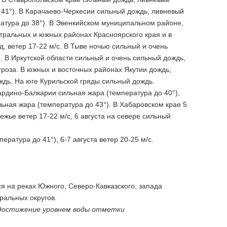
до 41°). В Карачаево-Черкесии сильный дождь, ливневый
ература до 38°). В Эвенкийском муниципальном районе,
нтральных и южных районах Красноярского края и в
д, ветер 17-22 м/с. В Тыве ночью сильный и очень
е. В Иркутской области сильный и очень сильный дождь,
 гроза. В южных и восточных районах Якутии дождь,
дождь. На юге Курильской гряды сильный дождь.
бардино-Балкарии сильная жара (температура до 40°),
ильная жара (температура до 43°). В Хабаровском крае 5
жье ветер 17-22 м/с, 6 августа на севере сильный
ратура до 41°), 6-7 августа ветер 20-25 м/с.
ся на реках Южного, Северо-Кавказского, запада
ральных округов.
о достижение уровнем воды отметки