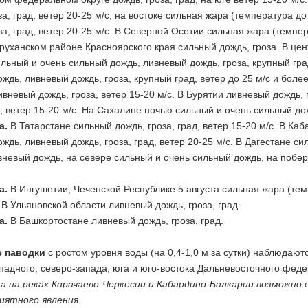
за, град, ветер 20-25 м/с, на востоке сильная жара (температура 
за, град, ветер 20-25 м/с. В Северной Осетии сильная жара (темп
руханском районе Красноярского края сильный дождь, гроза. В це
льный и очень сильный дождь, ливневый дождь, гроза, крупный гра
ждь, ливневый дождь, гроза, крупный град, ветер до 25 м/с и боле
вневый дождь, гроза, ветер 15-20 м/с. В Бурятии ливневый дождь,
д, ветер 15-20 м/с. На Сахалине ночью сильный и очень сильный 
а.
В Татарстане сильный дождь, гроза, град, ветер 15-20 м/с. В Ка
ждь, ливневый дождь, гроза, град, ветер 20-25 м/с. В Дагестане с
вневый дождь, на севере сильный и очень сильный дождь, на побере
а.
В Ингушетии, Чеченской Республике 5 августа сильная жара (темпе
В Ульяновской области ливневый дождь, гроза, град.
а.
В Башкортостане ливневый дождь, гроза, град.
 паводки
с ростом уровня воды (на 0,4-1,0 м за сутки) наблюдают
адного, северо-запада, юга и юго-востока Дальневосточного феде
та на реках Карачаево-Черкесии и Кабардино-Балкарии возможн
иятного явления.