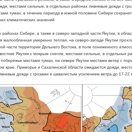
жди, местами сильные, в отдельных районах ливневые дожди с гроз
ами туман; в течение периода в южной половине Сибири сохранитс
них климатических значений.
 районах Сибири, а также в северо-западной части Якутии, в обла
ся малооблачная умеренно теплая, на северо-западе Якутии прохл
ной части территории Дальнего Востока, в поле пониженного атмо
востоке Якутии с мокрым снегом, местами сильные, в отдельных ра
 побережье местами туман, на севере Якутии местами ветер с поры
ом крае, Приморье и Сахалинской области ожидаются дожди, места
ивневые дожди с грозами и шквалистым усилением ветра до 17-22 