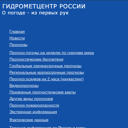
Главная
Новости
Прогнозы
Прогноз погоды на неделю по городам мира
Прогностические бюллетени
Глобальные среднесрочные прогнозы
Региональные краткосрочные прогнозы
Прогноз осадков на 2 часа (наукастинг)
Видеопрогнозы
Приземные прогностические карты
Другие виды прогнозов
Прогноз пожароопасности
Экстренная информация
Фактические данные
Текущая информация по России и миру