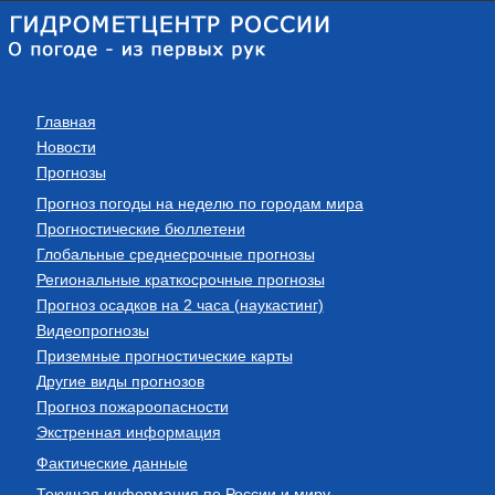
Главная
Новости
Прогнозы
Прогноз погоды на неделю по городам мира
Прогностические бюллетени
Глобальные среднесрочные прогнозы
Региональные краткосрочные прогнозы
Прогноз осадков на 2 часа (наукастинг)
Видеопрогнозы
Приземные прогностические карты
Другие виды прогнозов
Прогноз пожароопасности
Экстренная информация
Фактические данные
Текущая информация по России и миру