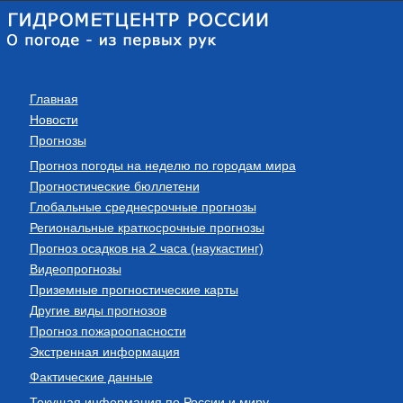
Главная
Новости
Прогнозы
Прогноз погоды на неделю по городам мира
Прогностические бюллетени
Глобальные среднесрочные прогнозы
Региональные краткосрочные прогнозы
Прогноз осадков на 2 часа (наукастинг)
Видеопрогнозы
Приземные прогностические карты
Другие виды прогнозов
Прогноз пожароопасности
Экстренная информация
Фактические данные
Текущая информация по России и миру