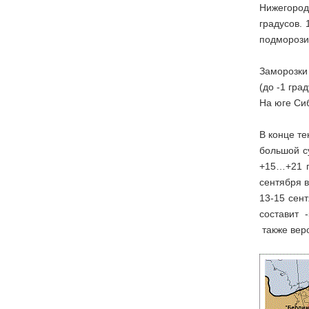
Нижегородс
градусов.
подморозит
Заморозки
(до -1 гра
На юге Сиб
В конце т
большой с
+15…+21 г
сентября в
13-15 сен
составит -
также веро