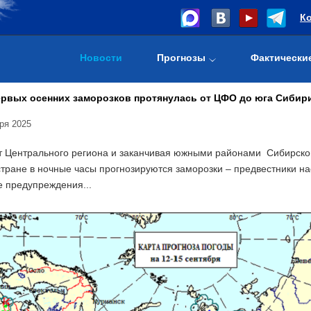
К
Новости
Прогнозы
Фактически
ервых осенних заморозков протянулась от ЦФО до юга Сибир
ря 2025
т Центрального региона и заканчивая южными районами Сибирского
 стране в ночные часы прогнозируются заморозки – предвестники 
 предупреждения...