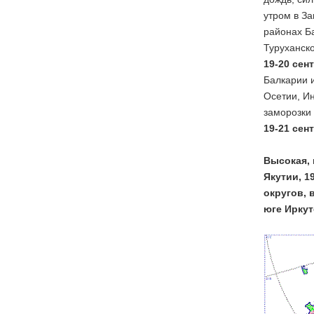
утром в За
районах Ба
Туруханско
19-20 сен
Балкарии и
Осетии, Ин
заморозки 
19-21 сен
Высокая, 
Якутии, 1
округов, 
юге Иркут