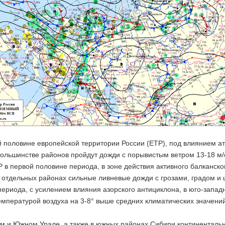
й половине европейской территории России (ЕТР), под влиянием а
большинстве районов пройдут дожди с порывистым ветром 13-18 м/с
 в первой половине периода, в зоне действия активного балканск
 отдельных районах сильные ливневые дожди с грозами, градом и 
ериода, с усилением влияния азорского антициклона, в юго-запад
емпературой воздуха на 3-8° выше средних климатических значени
м и Южном Урале, а также в южных районах Сибири континенталь