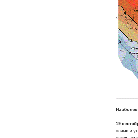
Наиболее
19 сентяб
ночью и ут
дождь, сил