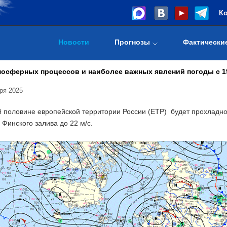
К
Новости
Прогнозы
Фактически
осферных процессов и наиболее важных явлений погоды с 19 
ря 2025
 половине европейской территории России (ЕТР) будет прохладно,
Финского залива до 22 м/с.