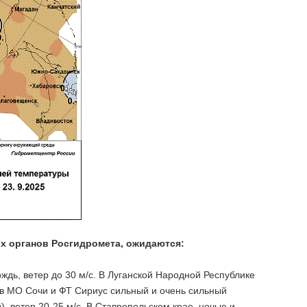
х органов Росгидромета, ожидаются:
ждь, ветер до 30 м/с. В Луганской Народной Республике
, в МО Сочи и ФТ Сириус сильный и очень сильный
, ветер 20-25 м/с. В Ставропольском крае, ночью и