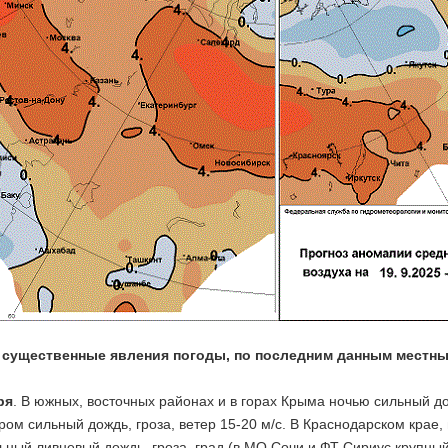
 существенные явления погоды, по последним данным местны
ря
. В южных, восточных районах и в горах Крыма ночью сильный до
ром сильный дождь, гроза, ветер 15-20 м/с. В Краснодарском крае
ьный ливневый дождь, гроза, град (в МО Сочи и ФТ Сириус крупный)