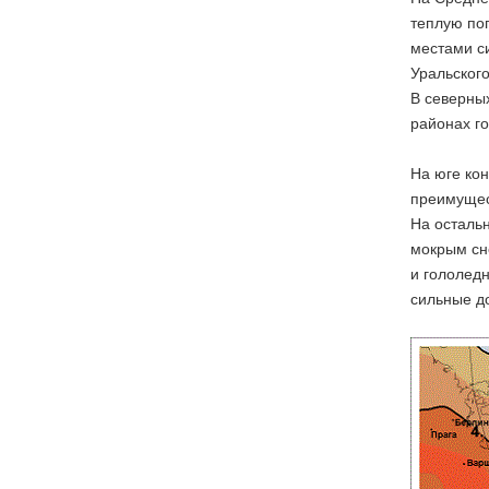
теплую пог
местами си
Уральского
В северны
районах г
На юге ко
преимущес
На остальн
мокрым сне
и гололедн
сильные до