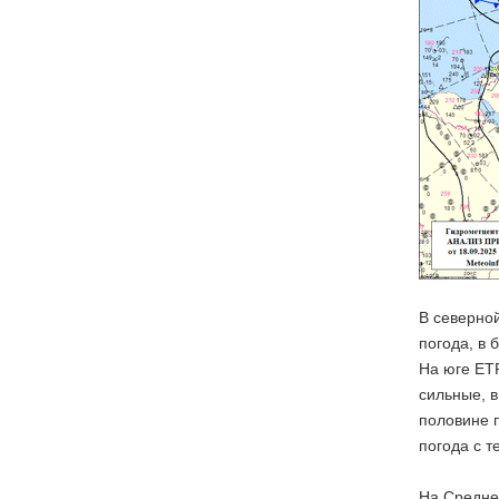
В северно
погода, в 
На юге ЕТР
сильные, в
половине п
погода с т
На Средне