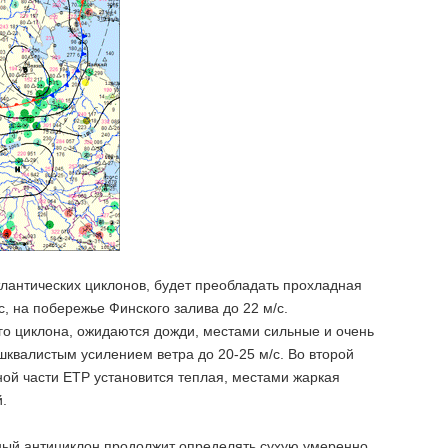
тлантических циклонов, будет преобладать прохладная
, на побережье Финского залива до 22 м/с.
ого циклона, ожидаются дожди, местами сильные и очень
шквалистым усилением ветра до 20-25 м/с. Во второй
ной части ЕТР установится теплая, местами жаркая
й.
ный антициклон продолжит определять сухую умеренно