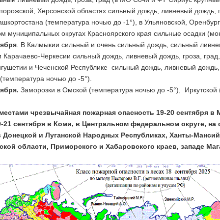
порожской, Херсонской областях сильный дождь, ливневый дождь, гр
шкортостана (температура ночью до -1°), в Ульяновской, Оренбургс
м муниципальных округах Красноярского края сильные осадки (мок
тября
. В Калмыкии сильный и очень сильный дождь, сильный ливневы
 Карачаево-Черкесии сильный дождь, ливневый дождь, гроза, град, 
гушетии и Чеченской Республике сильный дождь, ливневый дождь, г
(температура ночью до -5°).
тября.
Заморозки в Омской (температура ночью до -5°), Иркутской (
местами чрезвычайная пожарная опасность 19-20 сентября в 
9-21 сентября в Коми, в Центральном федеральном округе, н
в Донецкой и Луганской Народных Республиках, Ханты-Мансийс
ской области, Приморского и Хабаровского краев, западе Маг