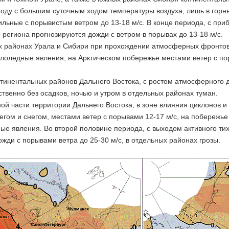
оду с большим суточным ходом температуры воздуха, лишь в горны
льные с порывистым ветром до 13-18 м/с. В конце периода, с при
 региона прогнозируются дожди с ветром в порывах до 13-18 м/с.
х районах Урала и Сибири при прохождении атмосферных фронтов
ололедные явления, на Арктическом побережье местами ветер с по
нтинентальных районов Дальнего Востока, с ростом атмосферного 
твенно без осадков, ночью и утром в отдельных районах туман.
ой части территории Дальнего Востока, в зоне влияния циклонов 
гом и снегом, местами ветер с порывами 12-17 м/с, на побережье
ые явления. Во второй половине периода, с выходом активного ти
жди с порывами ветра до 25-30 м/с, в отдельных районах грозы.