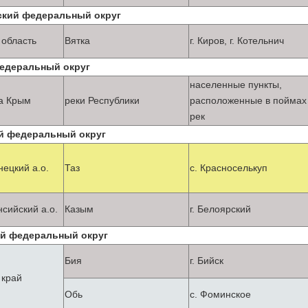
кий федеральный округ
 область
Вятка
г. Киров, г. Котельнич
деральный округ
населенные пункты,
а Крым
реки Республики
расположенные в поймах
рек
й федеральный округ
ецкий а.о.
Таз
с. Красноселькуп
сийский а.о.
Казым
г. Белоярский
й федеральный округ
Бия
г. Бийск
 край
Обь
с. Фоминское