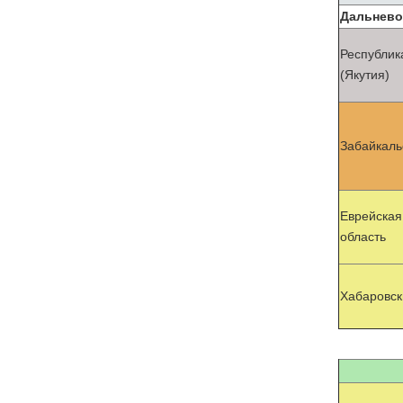
Дальнево
Республик
(Якутия)
Забайкаль
Еврейская
область
Хабаровск