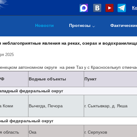
К
Новости
Прогнозы
Фактически
 неблагоприятные явления на реках, озерах и водохранилища
ря 2025
нецком автономном округе на реке Таз у с Красноселькуп отмечае
РФ
Водные объекты
Пункт
ападный федеральный округ
а Коми
Вычегда, Печора
г. Сыктывкар, д. Якша
ный федеральный округ
я область
Ока
г. Серпухов