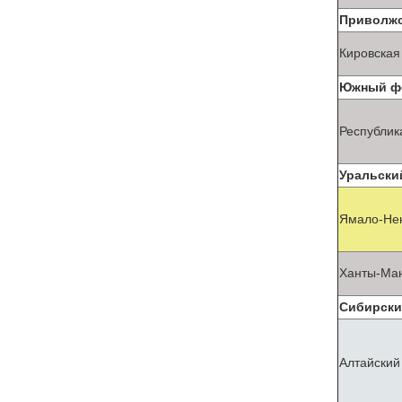
Приволжс
Кировская
Южный фе
Республик
Уральски
Ямало-Нен
Ханты-Ман
Сибирски
Алтайский