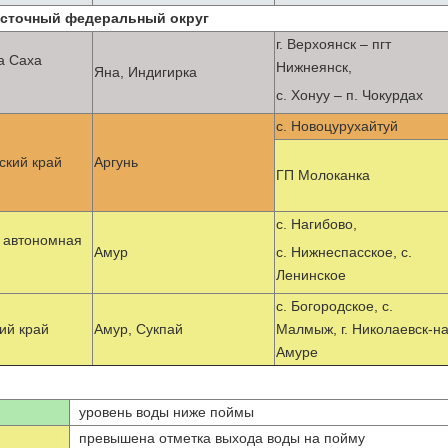
сточный федеральный округ
г. Верхоянск – пгт
а Саха
Нижнеянск,
Яна, Индигирка
с. Хонуу – п. Чокурдах
с. Новоцурухайтуй
ский край
Аргунь
ГП Молоканка
с. Нагибово,
 автономная
Амур
с. Нижнеспасское, с.
Ленинское
с. Богородское, с.
ий край
Амур, Сукпай
Малмыж, г. Николаевск-на
Амуре
уровень воды ниже поймы
превышена отметка выхода воды на пойму