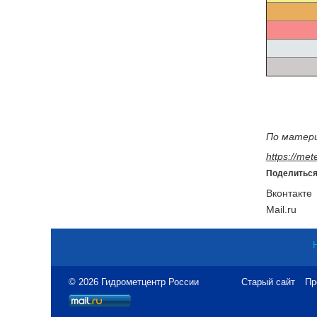
По матер
https
://
mete
Поделиться
Вконтакте
Mail.ru
© 2026 Гидрометцентр России
Старый сайт
Пр