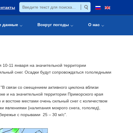
онтакты
е данные
Вокруг погоды
О нас
я 10-11 января на значительной территории
сильный снег. Осадки будут сопровождаться гололедными
"В связи со смещением активного циклона вблизи
оке и на значительной территории Приморского края
е и востоке местами очень сильный снег с количеством
ми явлениями (налипания мокрого снега, гололед),
бережье с порывами 25 – 30 м/с".