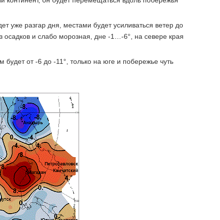
й континент, он будет перемещаться вдоль побережья
ет уже разгар дня, местами будет усиливаться ветер до
з осадков и слабо морозная, дне -1…-6°, на севере края
будет от -6 до -11°, только на юге и побережье чуть