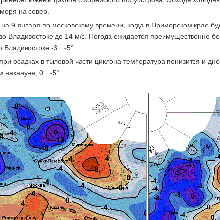
принесет южный циклон с Корейского полуострова. Обходя холодны
моря на север.
на 9 января по московскому времени, когда в Приморском крае буд
 во Владивостоке до 14 м/с. Погода ожидается преимущественно бе
о Владивостоке -3…-5°.
при осадках в тыловой части циклона температура понизится и днем 
м накануне, 0…-5°.