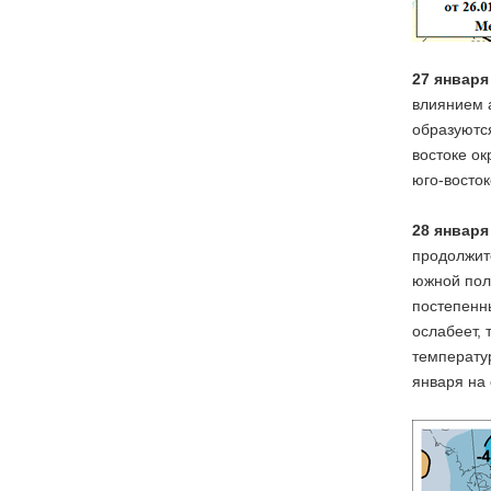
27 января
влиянием а
образуются
востоке о
юго-восток
28 января
продолжите
южной поло
постепенн
ослабеет, 
температур
января на 