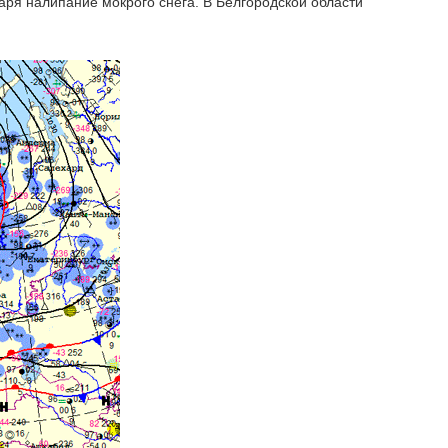
нваря налипание мокрого снега. В Белгородской области