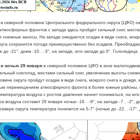
в северной половине Центрального федерального округа (ЦФО) ож
тмосферных фронтов с запада здесь пройдет сильный снег, местам
 снежные заносы. На западе ожидаются осадки в виде снега, мокро
круга сохранится погода преимущественно без осадков. Преоблада
е до -21°; днем -10…-3°, на западе, юго-западе до 0°. Гололедица.
 и ночью 29 января
в северной половине ЦФО в зоне малоподвиж
льный снегопад, местами сильный снег, увеличение высоты снежно
вине округа пройдут осадки в виде снега, мокрого снега и дождя,
ым перемещением атмосферного фронта в более южные районы, на
температура воздуха с ростом давления начнет понижаться, на юг
а воздуха составит 28 января ночью -16…-9°, на западе -7…-2°, д
севере округа температура понизится на 5-7° (ночью до -22…-17°,