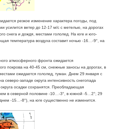
идается резкое изменение характера погоды, под
и усилится ветер до 12-17 м/с с метелью, на дорогах
го снега и дождя, местами гололед. На юге и юго-
ющая температура воздуха составит ночью -16…-9°, на
ного атмосферного фронта ожидается
го покрова на 40-45 см, снежные заносы на дорогах, в
 местами ожидается гололед, туман. Днем 29 января с
 северо-западе округа интенсивность снегопада
е округа осадки сохранятся. Преобладающая
нем в северной половине -10…-3°, в южной -5…2°; 29
 днем -15…-8°), на юге существенно не изменится.