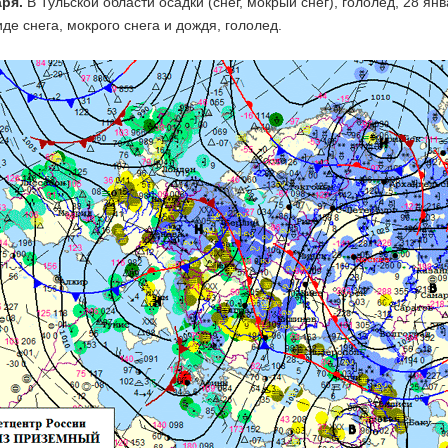
аря.
В Тульской области осадки (снег, мокрый снег), гололед, 28 я
иде снега, мокрого снега и дождя, гололед.