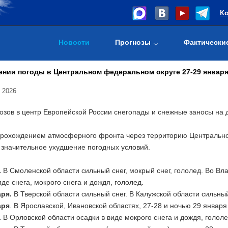
К
Новости
Прогнозы
Фактически
нии погоды в Центральном федеральном округе 27-29 января 
 2026
зов в центр Европейской России снегопады и снежные заносы на д
 прохождением атмосферного фронта через территорию Центрально
 значительное ухудшение погодных условий.
.
В Смоленской области сильный снег, мокрый снег, гололед. Во Вл
иде снега, мокрого снега и дождя, гололед.
аря.
В Тверской области сильный снег. В Калужской области сильный
аря
. В Ярославской, Ивановской областях, 27-28 и ночью 29 января
.
В Орловской области осадки в виде мокрого снега и дождя, гололе