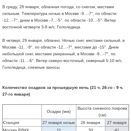
В среду, 28 января, облачная погода, со снегом, местами
сильным. Tемпература ночью в Москве -9...-7°, по области
-12...-7°, днем в Москве -7...-5°, по области -10...-5°. Ветер
восточной четверти 3-8 м/с. Гололедица.
В четверг, 29 января, облачно. Ночью снег, местами сильный, в
Москве -11...-9°, по области -12...-7°, местами до -15°. Днем
небольшой снег, местами умеренный, в Москве -9...-7°, по
области -11...-6°. Ветер северо-восточный, северный 5-10 м/с.
Гололедица, снежные заносы.
Количество осадков за прошедшую ночь (21 ч. 26-го - 9 ч.
27-го января)
Высота снежного покрова
Осадки (мм)
(см)
Станция
27 января ночью
26 января
27 января
Москва ВДНХ
11
30
41