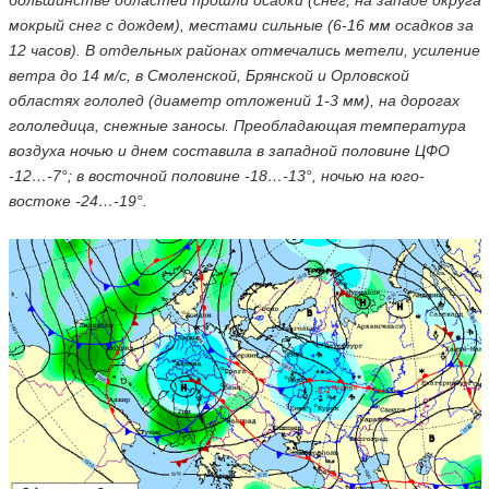
большинстве областей прошли осадки (снег, на западе округа
мокрый снег с дождем), местами сильные (6-16 мм осадков за
12 часов). В отдельных районах отмечались метели, усиление
ветра до 14 м/с, в Смоленской, Брянской и Орловской
областях гололед (диаметр отложений 1-3 мм), на дорогах
гололедица, снежные заносы. Преобладающая температура
воздуха ночью и днем составила в западной половине ЦФО
-12…-7°; в восточной половине -18…-13°, ночью на юго-
востоке -24…-19°.