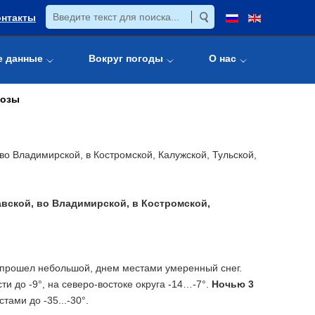
онтакты
е данные
Вокруг погоды
О нас
розы
во Владимирской, в Костромской, Калужской, Тульской,
авской, во Владимирской, в Костромской,
 прошел небольшой, днем местами умеренный снег.
 до -9°, на северо-востоке округа -14…-7°.
Ночью 3
ами до -35...-30°.