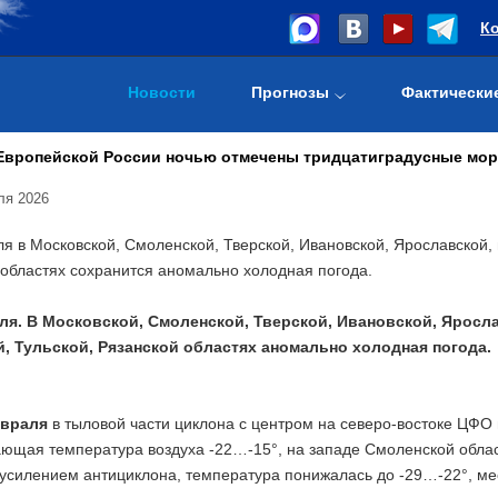
К
Новости
Прогнозы
Фактически
 Европейской России ночью отмечены тридцатиградусные мо
ля 2026
я в Московской, Смоленской, Тверской, Ивановской, Ярославской, 
 областях сохранится аномально холодная погода.
ля. В Московской, Смоленской, Тверской, Ивановской, Яросл
, Тульской, Рязанской областях аномально холодная погода.
евраля
в тыловой части циклона с центром на северо-востоке ЦФО
щая температура воздуха -22…-15°, на западе Смоленской области
 усилением антициклона, температура понижалась до -29…-22°, мест