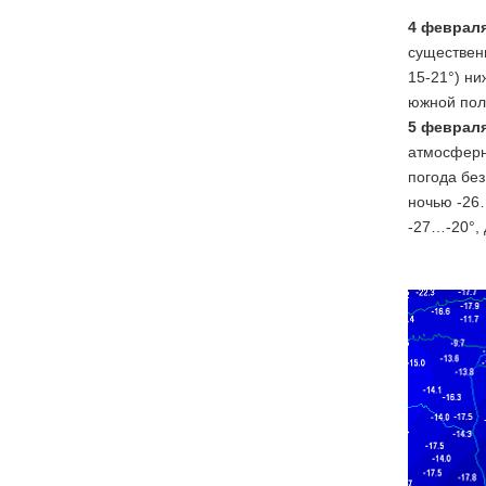
4 феврал
существенн
15-21°) н
южной поло
5 феврал
атмосферн
погода бе
ночью -26…
-27…-20°, 