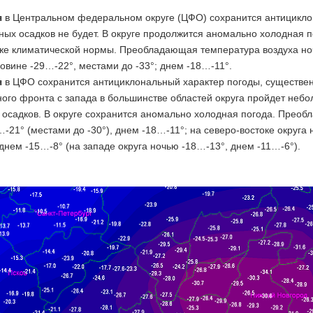
я
в Центральном федеральном округе (ЦФО) сохранится антициклон
ых осадков не будет. В округе продолжится аномально холодная п
иже климатической нормы. Преобладающая температура воздуха ноч
вине -29…-22°, местами до -33°; днем -18…-11°.
я
в ЦФО сохранится антициклональный характер погоды, существен
ого фронта с запада в большинстве областей округа пройдет небо
з осадков. В округе сохранится аномально холодная погода. Прео
-21° (местами до -30°), днем -18…-11°; на северо-востоке округа
днем -15…-8° (на западе округа ночью -18…-13°, днем -11…-6°).