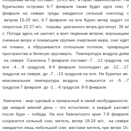
Курильских островах 6-7 февраля также будет идти снег, 7
февраля на севере гряды ожидается сильный снегопад с
ветром 15-20 м/с, 6-7 февраля на юге Курил ветер задует со
скоростью 22-27 м/с, порывы ураганного ветра достигнут 35 м/
с. Погода здесь не шепчет, а воет ледяным ветром, ворошащем
снежные вихри и ломающем хрупкие очертания мира; снег идёт
не плавно, а обрушивается сплошным потоком, превращая
пространство в белесую круговерть. Температура воздуха днём
на севере Сахалина 7 февраля составит -7…-12 градусов, на
юге -4…-9 градусов, 8-9 февраля похолодает до -12…-17
градусов на севере, до -7…-13 градусов на юге. На Курилах же
максимальная температура воздуха повысится от -5…-7
градусов 7 февраля до -1…-6 градусов 8-9 февраля.
Камчатка - мир суровый и прекрасный в своей необузданности,
где каждый зимний день – это испытание, а каждый рассвет
после бури – победа. На юге Камчатского края 7-8 февраля
сохранится сильный снег, метель, ветер 18-24 м/с, на севере
ожидается лишь небольшой снег, местами метель при ветре 15-