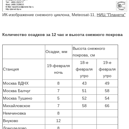
ИК-изображение снежного циклона, Meteosat-11,
НИЦ "Планета"
Количество осадков за 12 час и высота снежного покрова
Высота снежного
Осадки, мм
покрова, см
18-е
19-е
19-февраля
Станция
февраля
февраля
ночь
утро
утро
Москва ВДНХ
8
43
49
Москва Балчуг
7
51
58
Москва Тушино
5
52
54
Mихайловское
7
58
66
Hемчиновка
8
Bнуково
12
Домодедово
8