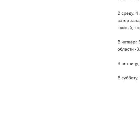
В среду, 4
ветер запа
южный, юго
В четверг,
области -3
В пятницу,
В субботу,