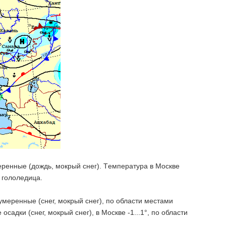
еренные (дождь, мокрый снег). Tемпература в Москве
и гололедица.
умеренные (снег, мокрый снег), по области местами
осадки (снег, мокрый снег), в Москве -1...1°, по области