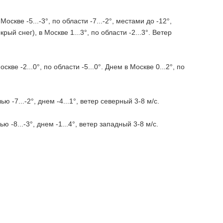
скве -5...-3°, по области -7...-2°, местами до -12°,
ый снег), в Москве 1...3°, по области -2...3°. Ветер
кве -2...0°, по области -5...0°. Днем в Москве 0...2°, по
-7...-2°, днем -4...1°, ветер северный 3-8 м/с.
-8...-3°, днем -1...4°, ветер западный 3-8 м/с.