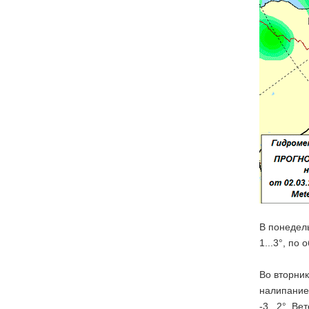
В понедель
1...3°, по
Во вторник
налипание 
-3...2°. В