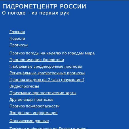
Главная
Новости
Прогнозы
Прогноз погоды на неделю по городам мира
Прогностические бюллетени
Глобальные среднесрочные прогнозы
Региональные краткосрочные прогнозы
Прогноз осадков на 2 часа (наукастинг)
Видеопрогнозы
Приземные прогностические карты
Другие виды прогнозов
Прогноз пожароопасности
Экстренная информация
Фактические данные
Текущая информация по России и миру