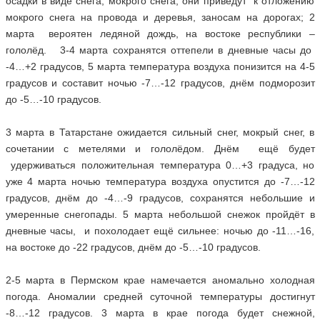
осадки в виде снега, мокрого снега, они приведут к отложению
мокрого снега на провода и деревья, заносам на дорогах; 2
марта вероятен ледяной дождь, на востоке республики –
гололёд. 3-4 марта сохранятся оттепели в дневные часы до
-4…+2 градусов, 5 марта температура воздуха понизится на 4-5
градусов и составит ночью -7…-12 градусов, днём подморозит
до -5…-10 градусов.
3 марта в Татарстане ожидается сильный снег, мокрый снег, в
сочетании с метелями и гололёдом. Днём ещё будет
удерживаться положительная температура 0…+3 градуса, но
уже 4 марта ночью температура воздуха опустится до -7…-12
градусов, днём до -4…-9 градусов, сохранятся небольшие и
умеренные снегопады. 5 марта небольшой снежок пройдёт в
дневные часы, и похолодает ещё сильнее: ночью до -11…-16,
на востоке до -22 градусов, днём до -5…-10 градусов.
2-5 марта в Пермском крае намечается аномально холодная
погода. Аномалии средней суточной температуры достигнут
-8…-12 градусов. 3 марта в крае погода будет снежной,