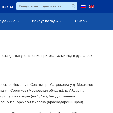
онтакты
е данные
Вокруг погоды
О нас
я ожидается увеличение притока талых вод в русла рек
ск, р. Неман у г. Советск, р. Матросовка у д. Мостовое
ка у г. Серпухов (Московская область), р. Айдар на
ий рот уровня воды (на 1,7 м), без достижения
лан у к.п. Архипо-Осиповка (Краснодарский край).