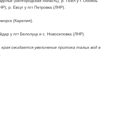
долье (Белгородская область), р. Псел у г. Обоянь
Р), р. Евсуг у пгт Петровка (ЛНР).
оморск (Карелия).
йдар у пгт Белолуцк и с. Новоселовка (ЛНР).
 края ожидается увеличение притока талых вод в
.