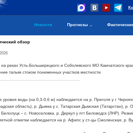
К
Новости
Прогнозы
Фактически
ический обзор
2026
 на реках Усть-Большерецкого и Соболевского МО Камчатского кра
ение талым стоком пониженных участков местности.
...................................................................
уровня воды (на 0,3-0,6 м) наблюдается на р. Преголя у г. Черняхов
адская область), р. Дымка у с. Татарская Дымская (Татарстан), р. О
т Белолуцк – с. Новоселовка, р. Деркул у пгт Беловодск (ЛНР). Резк
ятной отметки наблюдается на р. Афипс у ст-цы Смоленская, р. Ву