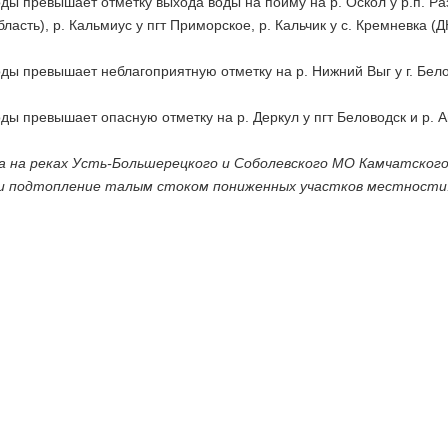
ды превышает отметку выхода воды на пойму на р. Оскол у р.п. Раз
бласть), р. Кальмиус у пгт Приморское, р. Кальчик у с. Кремневка (ДН
ды превышает неблагоприятную отметку на р. Нижний Выг у г. Бел
ды превышает опасную отметку на р. Деркул у пгт Беловодск и р. А
а на реках Усть-Большерецкого и Соболевского МО Камчатского
 и подтопление талым стоком пониженных участков местности