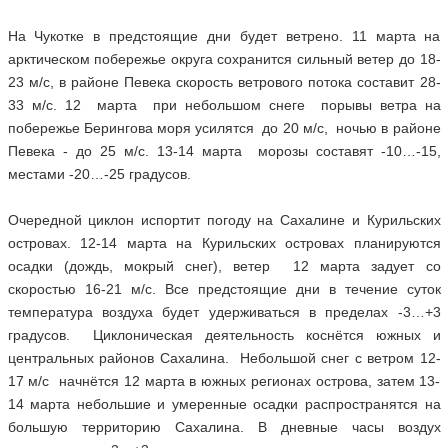
На Чукотке в предстоящие дни будет ветрено. 11 марта на
арктическом побережье округа сохранится сильный ветер до 18-
23 м/с, в районе Певека скорость ветрового потока составит 28-
33 м/с. 12 марта при небольшом снеге порывы ветра на
побережье Берингова моря усилятся до 20 м/с, ночью в районе
Певека - до 25 м/с. 13-14 марта морозы составят -10…-15,
местами -20…-25 градусов.
Очередной циклон испортит погоду на Сахалине и Курильских
островах. 12-14 марта на Курильских островах планируются
осадки (дождь, мокрый снег), ветер 12 марта задует со
скоростью 16-21 м/с. Все предстоящие дни в течение суток
температура воздуха будет удерживаться в пределах -3…+3
градусов. Циклоническая деятельность коснётся южных и
центральных районов Сахалина. Небольшой снег с ветром 12-
17 м/с начнётся 12 марта в южных регионах острова, затем 13-
14 марта небольшие и умеренные осадки распространятся на
большую территорию Сахалина. В дневные часы воздух