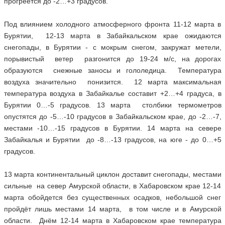
прогреется до -2…+3 градусов.
Под влиянием холодного атмосферного фронта 11-12 марта в
Бурятии, 12-13 марта в Забайкальском крае ожидаются
снегопады, в Бурятии - с мокрым снегом, закружат метели,
порывистый ветер разгонится до 19-24 м/с, на дорогах
образуются снежные заносы и гололедица. Температура
воздуха значительно понизится. 12 марта максимальная
температура воздуха в Забайкалье составит +2…+4 градуса, в
Бурятии 0…-5 градусов. 13 марта столбики термометров
опустятся до -5…-10 градусов в Забайкальском крае, до -2…-7,
местами -10…-15 градусов в Бурятии. 14 марта на севере
Забайкалья и Бурятии до -8…-13 градусов, на юге - до 0…+5
градусов.
13 марта континентальный циклон доставит снегопады, местами
сильные на север Амурской области, в Хабаровском крае 12-14
марта обойдется без существенных осадков, небольшой снег
пройдёт лишь местами 14 марта, в том числе и в Амурской
области. Днём 12-14 марта в Хабаровском крае температура