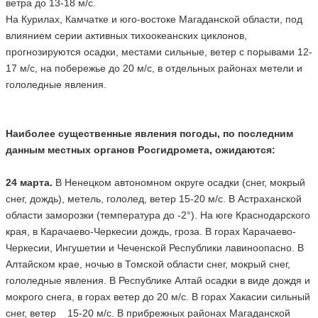
ветра до 13-18 м/с.
На Курилах, Камчатке и юго-востоке Магаданской области, под
влиянием серии активных тихоокеанских циклонов,
прогнозируются осадки, местами сильные, ветер с порывами 12-
17 м/с, на побережье до 20 м/с, в отдельных районах метели и
гололедные явления.
Наиболее существенные явления погоды, по последним
данным местных органов Росгидромета, ожидаются:
24 марта.
В Ненецком автономном округе осадки (снег, мокрый
снег, дождь), метель, гололед, ветер 15-20 м/с. В Астраханской
области заморозки (температура до -2°). На юге Краснодарского
края, в Карачаево-Черкесии дождь, гроза. В горах Карачаево-
Черкесии, Ингушетии и Чеченской Республики лавиноопасно. В
Алтайском крае, ночью в Томской области снег, мокрый снег,
гололедные явления. В Республике Алтай осадки в виде дождя и
мокрого снега, в горах ветер до 20 м/с. В горах Хакасии сильный
снег, ветер 15-20 м/с. В прибрежных районах Магаданской