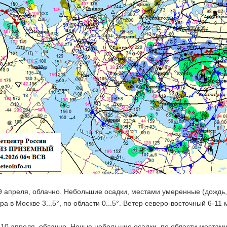
 9 апреля, облачно. Небольшие осадки, местами умеренные (дождь,
а в Москве 3...5°, по области 0...5°. Ветер северо-восточный 6-11
 10 апреля, облачно. Ночью небольшие осадки, по области местами у