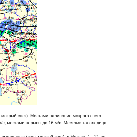
 мокрый снег). Местами налипание мокрого снега.
 м/с, местами порывы до 16 м/с. Местами гололедица.
меренные (снег, мокрый снег), в Москве -1...1°, по