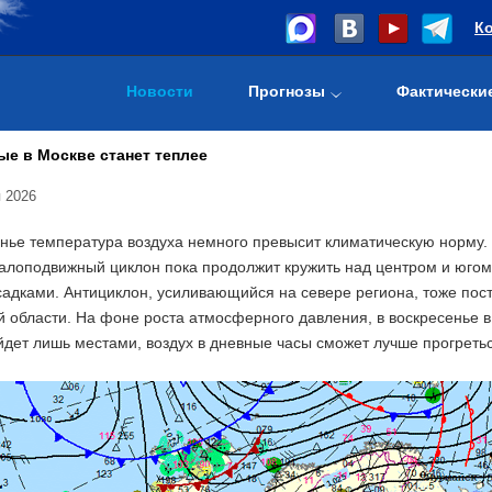
К
Новости
Прогнозы
Фактически
е в Москве станет теплее
 2026
енье температура воздуха немного превысит климатическую норму.
алоподвижный циклон пока продолжит кружить над центром и югом
садками. Антициклон, усиливающийся на севере региона, тоже пос
й области. На фоне роста атмосферного давления, в воскресенье 
дет лишь местами, воздух в дневные часы сможет лучше прогретьс