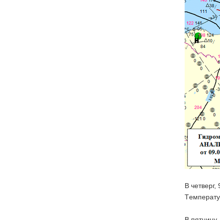
В четверг,
Tемператур
В пятницу,