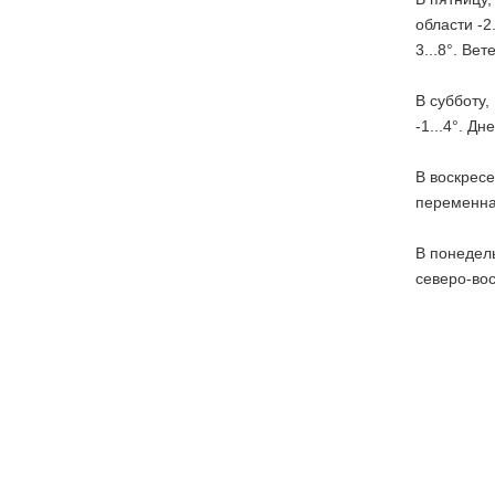
области -2
3...8°. Ве
В субботу,
-1...4°. Д
В воскресе
переменная
В понедель
северо-вос