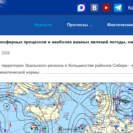
К
Новости
Прогнозы
Фактически
осферных процессов и наиболее важных явлений погоды, ожид
 2026
 территории Уральского региона и большинстве районов Сибири - 
ческой нормы. ...............................................................................