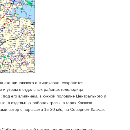
ия скандинавского антициклона, сохранится
ю и утром в отдельных районах гололедица.
; под его влиянием, в южной половине Центрального и
е, в отдельных районах грозы, в горах Кавказа
тами ветер с порывами 15-20 м/с, на Северном Кавказе
ов Сибири высотный циклон продолжит определять