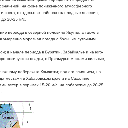
их значений; на фоне пониженного атмосферного
и снега, в отдельных районах гололедные явления,
 до 20-25 м/с.
ние периода в северной половине Якутии, а также в
ая умеренно морозная погода с большим суточным
н; в начале периода в Бурятии, Забайкалье и на юго-
прогнозируются осадки, в Приамурье местами сильные,
к южному побережью Камчатки; под его влиянием, на
ода местами в Хабаровском крае и на Сахалине
ми ветер в порывах 15-20 м/с, на побережье до 20-25
и.