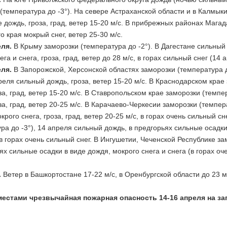
(температура до -3°). На севере Астраханской области и в Калмыки
е дождь, гроза, град, ветер 15-20 м/с. В прибрежных районах Магад
о края мокрый снег, ветер 25-30 м/с.
еля.
В Крыму заморозки (температура до -2°). В Дагестане сильный 
ега и снега, гроза, град, ветер до 28 м/с, в горах сильный снег (
еля.
В Запорожской, Херсонской областях заморозки (температура д
преля сильный дождь, гроза, ветер 15-20 м/с. В Краснодарском крае
за, град, ветер 15-20 м/с. В Ставропольском крае заморозки (темп
за, град, ветер 20-25 м/с. В Карачаево-Черкесии заморозки (темпер
крого снега, гроза, град, ветер 20-25 м/с, в горах очень сильный 
ра до -3°), 14 апреля сильный дождь, в предгорьях сильные осадки 
 в горах очень сильный снег. В Ингушетии, Чеченской Республике з
ях сильные осадки в виде дождя, мокрого снега и снега (в горах оче
.
Ветер в Башкортостане 17-22 м/с, в Оренбургской области до 23 м
естами чрезвычайная пожарная опасность 14-16 апреля на за