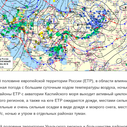
 половине европейской территории России (ЕТР), в области влиян
ная погода с большим суточным ходом температуры воздуха, ночь
айоны ЕТР с акватории Каспийского моря выходит активный циклон
го регионов, а также на юге ЕТР ожидаются дожди, местами сильны
льные и очень сильные осадки в виде дождя и мокрого снега, мес
/с, ночью и утром в отдельных районах туман.
ой половине территории Уральского региона и большинстве район