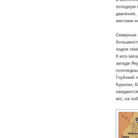
холодную 
давления, 
местами ме
Северные р
большинст
ходом тем
К юго-запа
западе Як
гололедны
Глубокий 
Курилах, К
ожидаются 
м/с, на по