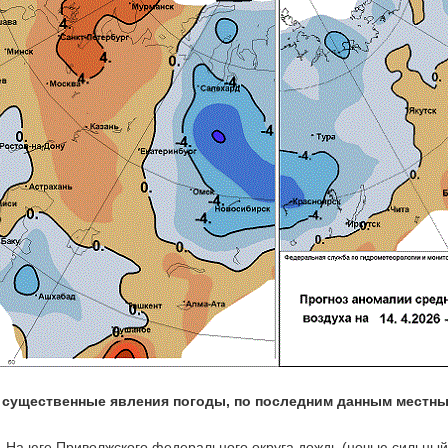
 существенные явления погоды, по последним данным местны
.
На юге Приволжского федерального округа дождь (ночью сильный)