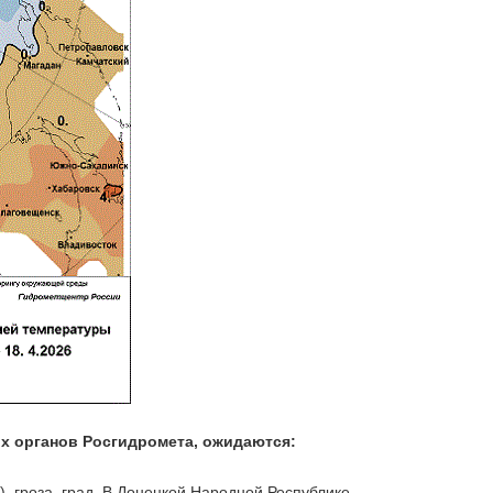
х органов Росгидромета, ожидаются:
, гроза, град. В Донецкой Народной Республике