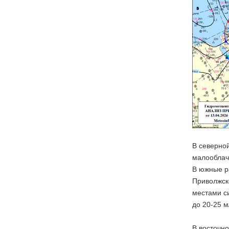
В северной
малооблач
В южные р
Приволжско
местами си
до 20-25 м
В восточн