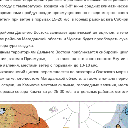
погоду с температурой воздуха на 3-8° ниже средних климатическ
временами пройдут осадки преимущественно в виде мокрого снега 
тели при ветре в порывах 15-20 м/с, в горных районах юга Сибири
айоны Дальнего Востока занимает арктический антициклон; в тече
ве районов Магаданской области и Чукотки будет преобладать сух
пературы воздуха.
дным территориям Дальнего Востока приближается сибирский цикло
утии, затем в Приамурье, а также на юге и юго-востоке Якутии 
е явления, местами ветер с порывами до 13-18 м/с.
тихоокеанский циклон перемещается по акватории Охотского моря 
амчатке, юго-востоке Магаданской области, а также в начале пери
осадки, на Камчатке местами сильные, гололедные явления, места
бережье севера Камчатки до 25-30 м/с, в отдельных районах метел