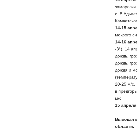
заморозки 
с. В Адыге
Камчатског
14-15 апр
мокрого сн
14-16 апр
-3°), 14 а
дождь, гро
дождь, гро
дождя и мо
(температу
20-25 м/с,
в предгорь
м/с.
15 апреля
Высокая м
области.