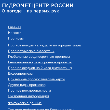
Главная
Новости
Прогнозы
Прогноз погоды на неделю по городам мира
Прогностические бюллетени
Глобальные среднесрочные прогнозы
Региональные краткосрочные прогнозы
Прогноз осадков на 2 часа (наукастинг)
Видеопрогнозы
Приземные прогностические карты
Другие виды прогнозов
Прогноз пожароопасности
Экстренная информация
Фактические данные
Текущая информация по России и миру