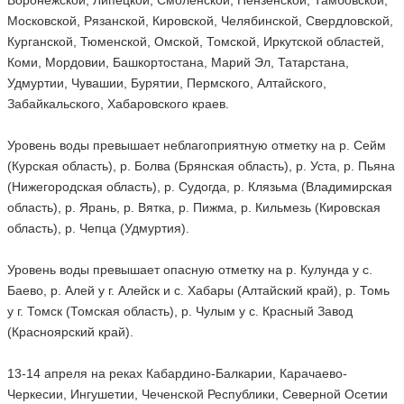
Воронежской, Липецкой, Смоленской, Пензенской, Тамбовской,
Московской, Рязанской, Кировской, Челябинской, Свердловской,
Курганской, Тюменской, Омской, Томской, Иркутской областей,
Коми, Мордовии, Башкортостана, Марий Эл, Татарстана,
Удмуртии, Чувашии, Бурятии, Пермского, Алтайского,
Забайкальского, Хабаровского краев.
Уровень воды превышает неблагоприятную отметку на р. Сейм
(Курская область), р. Болва (Брянская область), р. Уста, р. Пьяна
(Нижегородская область), р. Судогда, р. Клязьма (Владимирская
область), р. Ярань, р. Вятка, р. Пижма, р. Кильмезь (Кировская
область), р. Чепца (Удмуртия).
Уровень воды превышает опасную отметку на р. Кулунда у с.
Баево, р. Алей у г. Алейск и с. Хабары (Алтайский край), р. Томь
у г. Томск (Томская область), р. Чулым у с. Красный Завод
(Красноярский край).
13-14 апреля на реках Кабардино-Балкарии, Карачаево-
Черкесии, Ингушетии, Чеченской Республики, Северной Осетии